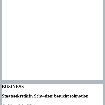
BUSINESS
Staatssekretärin Schweizer besucht solmotion