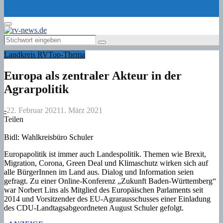
for:
Primary
Menu
Search
Search
for:
Landkreis RV
Top-Thema
Europa als zentraler Akteur in der
Agrarpolitik
-
22. Februar 2021
1. März 2021
Teilen
Bidl: Wahlkreisbüro Schuler
Europapolitik ist immer auch Landespolitik. Themen wie Brexit,
Migration, Corona, Green Deal und Klimaschutz wirken sich auf
alle BürgerInnen im Land aus. Dialog und Information seien
gefragt. Zu einer Online-Konferenz „Zukunft Baden-Württemberg“
war Norbert Lins als Mitglied des Europäischen Parlaments seit
2014 und Vorsitzender des EU-Agrarausschusses einer Einladung
des CDU-Landtagsabgeordneten August Schuler gefolgt.