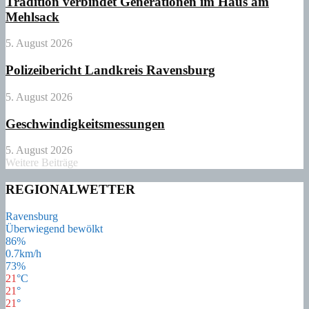
Tradition verbindet Generationen im Haus am
Mehlsack
5. August 2026
Polizeibericht Landkreis Ravensburg
5. August 2026
Geschwindigkeitsmessungen
5. August 2026
Weitere Beiträge
REGIONALWETTER
Ravensburg
Überwiegend bewölkt
86%
0.7km/h
73%
21
°
C
21
°
21
°