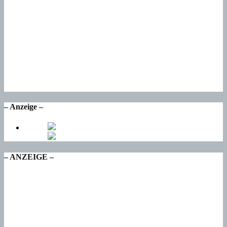
21
°
Do
21
°
Fr
18
°
Sa
16
°
So
16
°
Mo
– Anzeige –
– ANZEIGE –