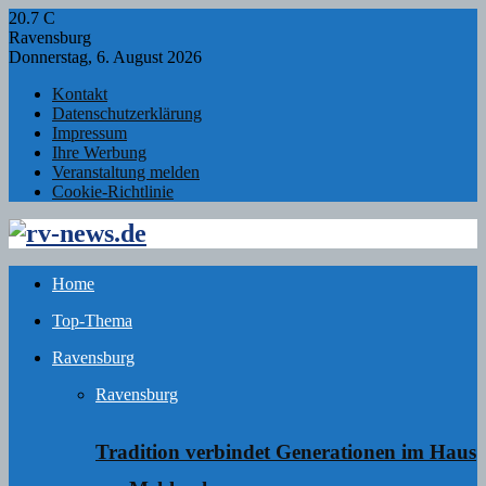
20.7
C
Ravensburg
Donnerstag, 6. August 2026
Kontakt
Datenschutzerklärung
Impressum
Ihre Werbung
Veranstaltung melden
Cookie-Richtlinie
Facebook
Twitter
Instagram
Email
Rss
Home
Top-Thema
Ravensburg
Ravensburg
Tradition verbindet Generationen im Haus