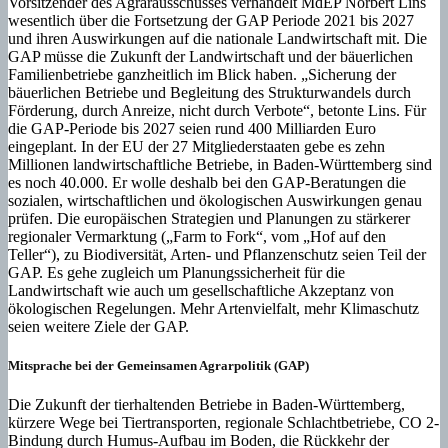
Vorsitzender des Agrarausschusses verhandelt MdEP Norbert Lins
wesentlich über die Fortsetzung der GAP Periode 2021 bis 2027
und ihren Auswirkungen auf die nationale Landwirtschaft mit. Die
GAP müsse die Zukunft der Landwirtschaft und der bäuerlichen
Familienbetriebe ganzheitlich im Blick haben. „Sicherung der
bäuerlichen Betriebe und Begleitung des Strukturwandels durch
Förderung, durch Anreize, nicht durch Verbote“, betonte Lins. Für
die GAP-Periode bis 2027 seien rund 400 Milliarden Euro
eingeplant. In der EU der 27 Mitgliederstaaten gebe es zehn
Millionen landwirtschaftliche Betriebe, in Baden-Württemberg sind
es noch 40.000. Er wolle deshalb bei den GAP-Beratungen die
sozialen, wirtschaftlichen und ökologischen Auswirkungen genau
prüfen. Die europäischen Strategien und Planungen zu stärkerer
regionaler Vermarktung („Farm to Fork“, vom „Hof auf den
Teller“), zu Biodiversität, Arten- und Pflanzenschutz seien Teil der
GAP. Es gehe zugleich um Planungssicherheit für die
Landwirtschaft wie auch um gesellschaftliche Akzeptanz von
ökologischen Regelungen. Mehr Artenvielfalt, mehr Klimaschutz
seien weitere Ziele der GAP.
Mitsprache bei der Gemeinsamen Agrarpolitik (GAP)
Die Zukunft der tierhaltenden Betriebe in Baden-Württemberg,
kürzere Wege bei Tiertransporten, regionale Schlachtbetriebe, CO 2-
Bindung durch Humus-Aufbau im Boden, die Rückkehr der