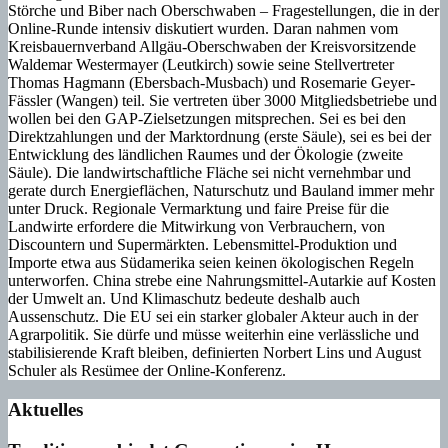
Störche und Biber nach Oberschwaben – Fragestellungen, die in der
Online-Runde intensiv diskutiert wurden. Daran nahmen vom
Kreisbauernverband Allgäu-Oberschwaben der Kreisvorsitzende
Waldemar Westermayer (Leutkirch) sowie seine Stellvertreter
Thomas Hagmann (Ebersbach-Musbach) und Rosemarie Geyer-
Fässler (Wangen) teil. Sie vertreten über 3000 Mitgliedsbetriebe und
wollen bei den GAP-Zielsetzungen mitsprechen. Sei es bei den
Direktzahlungen und der Marktordnung (erste Säule), sei es bei der
Entwicklung des ländlichen Raumes und der Ökologie (zweite
Säule). Die landwirtschaftliche Fläche sei nicht vernehmbar und
gerate durch Energieflächen, Naturschutz und Bauland immer mehr
unter Druck. Regionale Vermarktung und faire Preise für die
Landwirte erfordere die Mitwirkung von Verbrauchern, von
Discountern und Supermärkten. Lebensmittel-Produktion und
Importe etwa aus Südamerika seien keinen ökologischen Regeln
unterworfen. China strebe eine Nahrungsmittel-Autarkie auf Kosten
der Umwelt an. Und Klimaschutz bedeute deshalb auch
Aussenschutz. Die EU sei ein starker globaler Akteur auch in der
Agrarpolitik. Sie dürfe und müsse weiterhin eine verlässliche und
stabilisierende Kraft bleiben, definierten Norbert Lins und August
Schuler als Resümee der Online-Konferenz.
Aktuelles