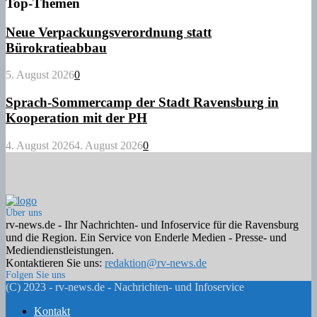
Top-Themen
Neue Verpackungsverordnung statt
Bürokratieabbau
5. August 2026
0
Sprach-Sommercamp der Stadt Ravensburg in
Kooperation mit der PH
4. August 2026
4. August 2026
0
Über uns
rv-news.de - Ihr Nachrichten- und Infoservice für die Ravensburg
und die Region. Ein Service von Enderle Medien - Presse- und
Mediendienstleistungen.
Kontaktieren Sie uns:
redaktion@rv-news.de
Folgen Sie uns
Facebook
Twitter
Instagram
Email
Rss
(C) 2023 - rv-news.de - Nachrichten- und Infoservice
Kontakt