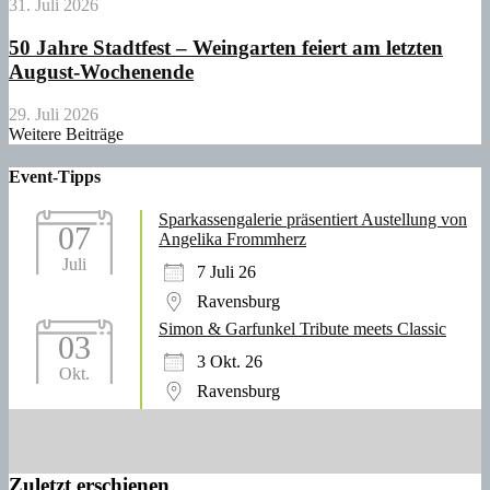
31. Juli 2026
50 Jahre Stadtfest – Weingarten feiert am letzten
August-Wochenende
29. Juli 2026
Weitere Beiträge
Event-Tipps
Sparkassengalerie präsentiert Austellung von
07
Angelika Frommherz
Juli
7 Juli 26
Ravensburg
Simon & Garfunkel Tribute meets Classic
03
3 Okt. 26
Okt.
Ravensburg
Zuletzt erschienen