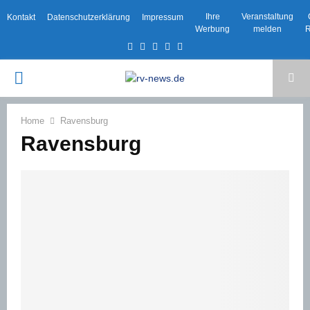
Ihre
Veranstaltung
Kontakt
Datenschutzerklärung
Impressum
Werbung
melden
R
Facebook
Twitter
Instagram
Email
Rss
PRIMARY
MENU
Home
Ravensburg
Ravensburg