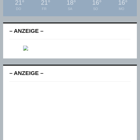
21
°
21
°
18
°
16
°
16
°
DO
FR
SA
SO
MO
– ANZEIGE –
– ANZEIGE –