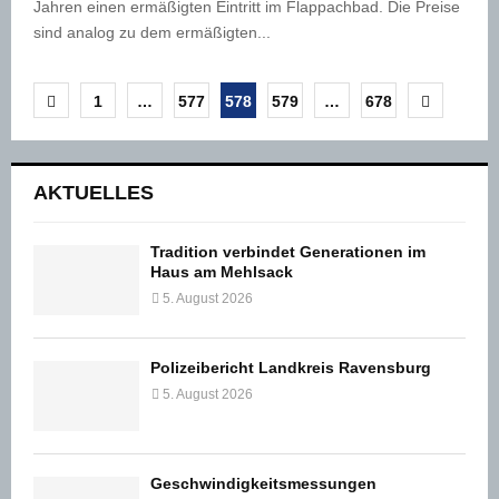
Jahren einen ermäßigten Eintritt im Flappachbad. Die Preise
sind analog zu dem ermäßigten...
Seitennummerierung
1
…
577
578
579
…
678
der
Beiträge
AKTUELLES
Tradition verbindet Generationen im
Haus am Mehlsack
5. August 2026
Polizeibericht Landkreis Ravensburg
5. August 2026
Geschwindigkeitsmessungen