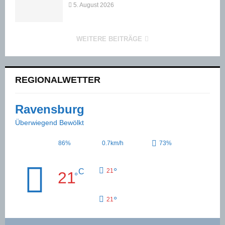
5. August 2026
WEITERE BEITRÄGE
REGIONALWETTER
Ravensburg
Überwiegend Bewölkt
86%
0.7km/h
73%
°
C
21
21
°
°
21