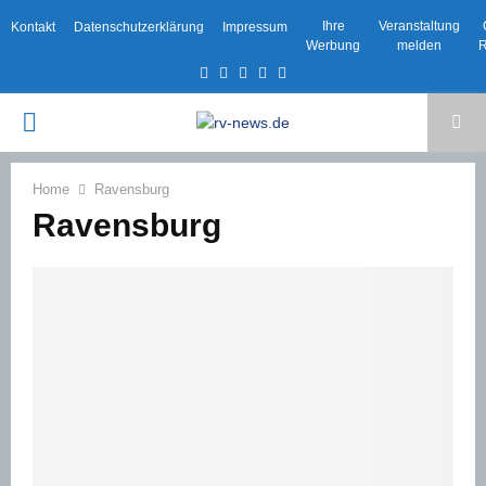
Ihre
Veranstaltung
Kontakt
Datenschutzerklärung
Impressum
Werbung
melden
R
Facebook
Twitter
Instagram
Email
Rss
PRIMARY
MENU
Home
Ravensburg
Ravensburg