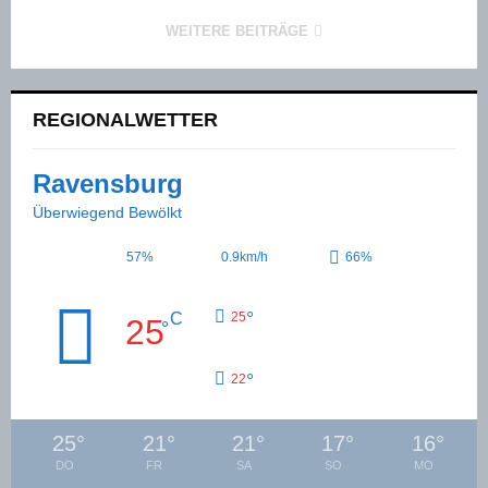
WEITERE BEITRÄGE
REGIONALWETTER
Ravensburg
Überwiegend Bewölkt
57%
0.9km/h
66%
°
C
25
25
°
°
22
25
°
21
°
21
°
17
°
16
°
DO
FR
SA
SO
MO