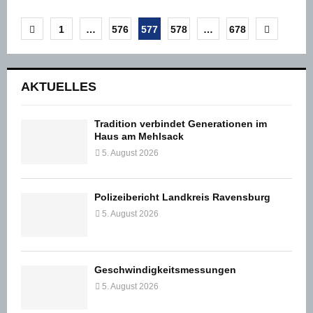
Seitennummerierung
1
…
576
577
578
…
678
der
Beiträge
AKTUELLES
Tradition verbindet Generationen im
Haus am Mehlsack
5. August 2026
Polizeibericht Landkreis Ravensburg
5. August 2026
Geschwindigkeitsmessungen
5. August 2026