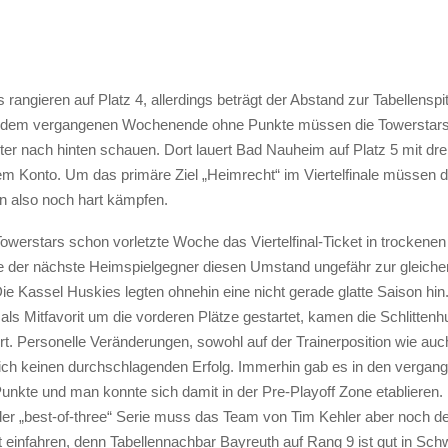
 rangieren auf Platz 4, allerdings beträgt der Abstand zur Tabellenspi
 dem vergangenen Wochenende ohne Punkte müssen die Towerstars 
ter nach hinten schauen. Dort lauert Bad Nauheim auf Platz 5 mit dr
em Konto. Um das primäre Ziel „Heimrecht“ im Viertelfinale müssen d
 also noch hart kämpfen.
owerstars schon vorletzte Woche das Viertelfinal-Ticket in trockene
e der nächste Heimspielgegner diesen Umstand ungefähr zur gleichen
ie Kassel Huskies legten ohnehin eine nicht gerade glatte Saison hin
als Mitfavorit um die vorderen Plätze gestartet, kamen die Schlittenh
hrt. Personelle Veränderungen, sowohl auf der Trainerposition wie au
tlich keinen durchschlagenden Erfolg. Immerhin gab es in den verg
unkte und man konnte sich damit in der Pre-Playoff Zone etablieren
der „best-of-three“ Serie muss das Team von Tim Kehler aber noch d
 einfahren, denn Tabellennachbar Bayreuth auf Rang 9 ist gut in Sc