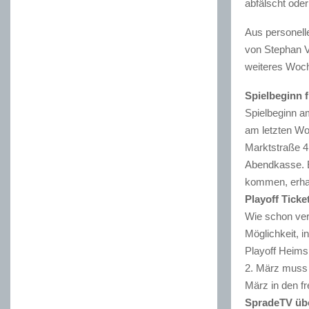
abfälscht oder
Aus personell
von Stephan Vo
weiteres Woc
Spielbeginn 
Spielbeginn am
am letzten Wo
Marktstraße 4
Abendkasse. E
kommen, erha
Playoff Ticke
Wie schon ver
Möglichkeit, i
Playoff Heimsp
2. März muss 
März in den fr
SpradeTV übe