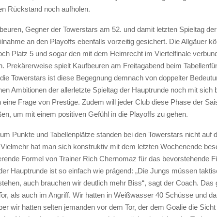
en Rückstand noch aufholen.
euren, Gegner der Towerstars am 52. und damit letzten Spieltag de
eilnahme an den Playoffs ebenfalls vorzeitig gesichert. Die Allgäuer k
och Platz 5 und sogar den mit dem Heimrecht im Viertelfinale verbun
en. Prekärerweise spielt Kaufbeuren am Freitagabend beim Tabellenfü
die Towerstars ist diese Begegnung demnach von doppelter Bedeutun
hen Ambitionen der allerletzte Spieltag der Hauptrunde noch mit sich b
h eine Frage von Prestige. Zudem will jeder Club diese Phase der Sa
en, um mit einem positiven Gefühl in die Playoffs zu gehen.
um Punkte und Tabellenplätze standen bei den Towerstars nicht auf
. Vielmehr hat man sich konstruktiv mit dem letzten Wochenende besc
ierende Formel von Trainer Rich Chernomaz für das bevorstehende Fi
r Hauptrunde ist so einfach wie prägend: „Die Jungs müssen takti
r stehen, auch brauchen wir deutlich mehr Biss“, sagt der Coach. Das g
or, als auch im Angriff. Wir hatten in Weißwasser 40 Schüsse und da
er wir hatten selten jemanden vor dem Tor, der dem Goalie die Sicht