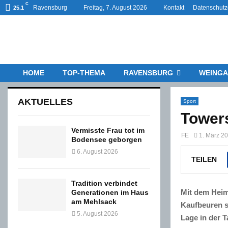
C
Ravensburg
Freitag, 7. August 2026
Kontakt
Datenschutz
25.1
HOME
TOP-THEMA
RAVENSBURG
WEINGA
AKTUELLES
Sport
Tower
Vermisste Frau tot im
FE
1. März 2
Bodensee geborgen
6. August 2026
TEILEN
Tradition verbindet
Mit dem Heim
Generationen im Haus
am Mehlsack
Kaufbeuren s
5. August 2026
Lage in der 