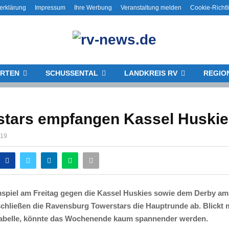
erklärung
Impressum
Ihre Werbung
Veranstaltung melden
Cookie-Richtl
RTEN
SCHUSSENTAL
LANDKREIS RV
REGIO
stars empfangen Kassel Huski
019
spiel am Freitag gegen die Kassel Huskies sowie dem Derby am
chließen die Ravensburg Towerstars die Hauptrunde ab. Blickt 
Tabelle, könnte das Wochenende kaum spannender werden.