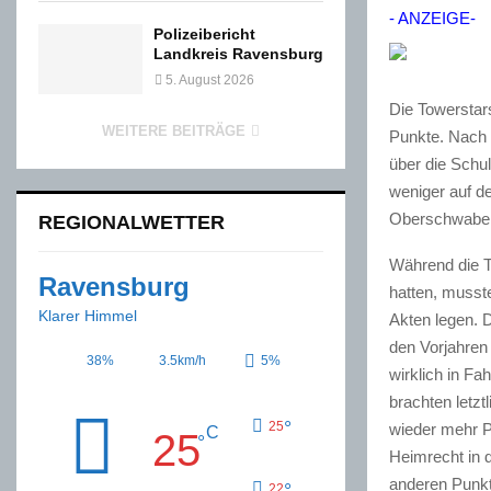
- ANZEIGE-
Polizeibericht
Landkreis Ravensburg
5. August 2026
Die Towerstars
WEITERE BEITRÄGE
Punkte. Nach
über die Schul
weniger auf d
Oberschwaben
REGIONALWETTER
Während die T
Ravensburg
hatten, musst
Klarer Himmel
Akten legen. D
den Vorjahren 
38%
3.5km/h
5%
wirklich in Fa
brachten letz
°
25
wieder mehr P
C
25
°
Heimrecht in 
anderen Punkt
°
22