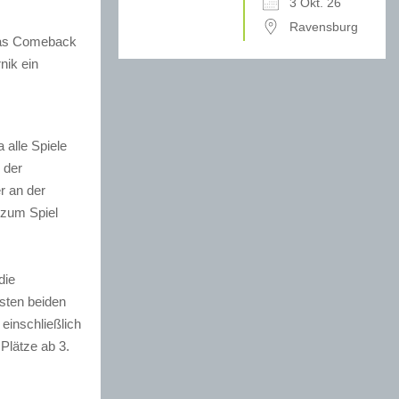
3 Okt. 26
Ravensburg
 das Comeback
nik ein
 alle Spiele
 der
r an der
 zum Spiel
die
rsten beiden
einschließlich
Plätze ab 3.