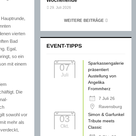
Wochenende
29. Juli 2026
r Hauptrunde,
WEITERE BEITRÄGE
önnten
denen vierten
nften Bad
EVENT-TIPPS
g. Egal,
ringt, so ein
Sparkassengalerie
ison mit einem
07
präsentiert
Juli
Austellung von
Angelika
 dem
Frommherz
häftigt. Die
7 Juli 26
nal-
Ravensburg
sch
ilt sowohl vor
Simon & Garfunkel
03
Tribute meets
mit mehr als
Okt.
Classic
 verdeckt,