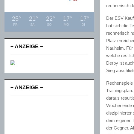
rechnerisch d
25
°
21
°
22
°
17
°
17
°
Der ESV Kaufb
FR
SA
SO
MO
DI
hat sich die T
rechnerisch n
Platz erreich
– ANZEIGE –
Nauheim. Für 
welche restlic
Derby ist auc
Sieg abschließ
Rechenspiele 
– ANZEIGE –
Trainingsplan
daraus result
Wochenende de
disziplinierte
dem eigenen T
der Gegner. Ab