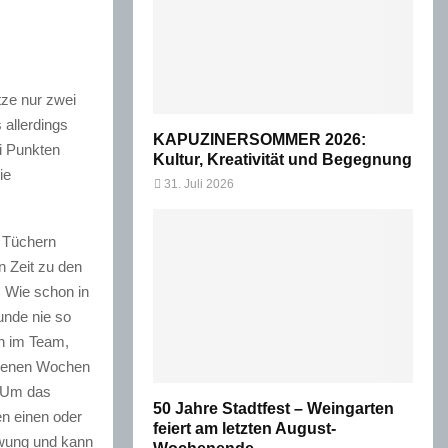
tze nur zwei
allerdings
KAPUZINERSOMMER 2026:
ei Punkten
Kultur, Kreativität und Begegnung
ie
31. Juli 2026
n Tüchern
 Zeit zu den
. Wie schon in
unde nie so
ch im Team,
angenen Wochen
. Um das
50 Jahre Stadtfest – Weingarten
en einen oder
feiert am letzten August-
hwung und kann