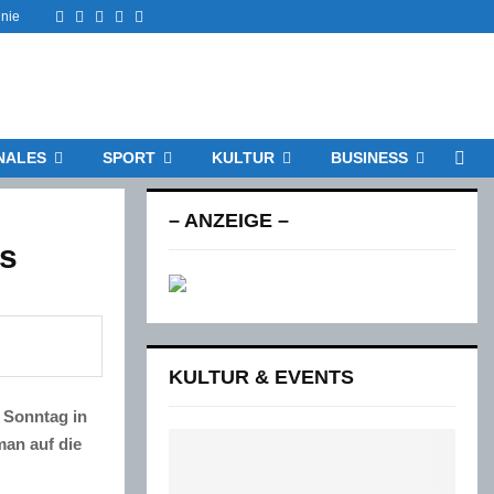
Facebook
Twitter
Instagram
Email
Rss
inie
NALES
SPORT
KULTUR
BUSINESS
– ANZEIGE –
es
KULTUR & EVENTS
 Sonntag in
man auf die