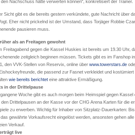
 den Nachschuss hätte verwerten können“, konkretisiert der Trainer.
er Sicht gibt es die bereits gestern verkündete, gute Nachricht über
gt. Eher nicht prickelnd ist der Umstand, dass Torjäger Robbie Czar
henende pausieren muss.
früher als an Freitagen gewohnt
 Freitagabend gegen die Kassel Huskies ist bereits um 19.30 Uhr, da
chenende zeitgleich beginnen müssen. Tickets gibt es im Fanshop in
1, den VVK-Stellen von Reservix, online über
www.towerstars.de
ode
ishockeyfreunde, die passend zur Fasnet verkleidet und kostümiert
lten
wie bereits berichtet
eine attraktive Ermäßigung.
ts in der Drittelpause
gangene Woche gibt es auch morgen beim Heimspiel gegen Kassel 
n den Drittelpausen an der Kasse vor der CHG Arena Karten für die e
iele zu erwerben. Wichtig für Inhaber von Sitzplatz-Dauerkarten: Bis 
das gewährte Vorkaufsrecht eingelöst werden, ansonsten gehen alle 
eien Verkauf.
rträgt live