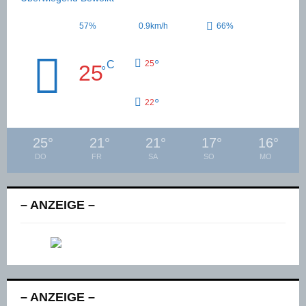
57%
0.9km/h
66%
°
C
25
25
°
°
22
25
°
21
°
21
°
17
°
16
°
DO
FR
SA
SO
MO
– ANZEIGE –
– ANZEIGE –