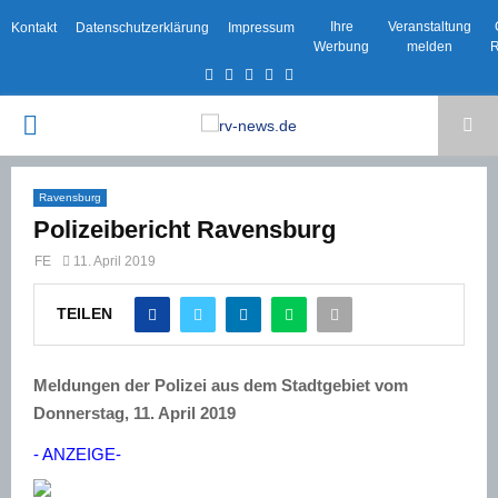
Ihre
Veranstaltung
Kontakt
Datenschutzerklärung
Impressum
Werbung
melden
R
Facebook
Twitter
Instagram
Email
Rss
PRIMARY
MENU
Ravensburg
Polizeibericht Ravensburg
FE
11. April 2019
TEILEN
Meldungen der Polizei aus dem Stadtgebiet vom
Donnerstag, 11. April 2019
- ANZEIGE-