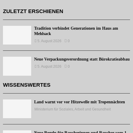
ZULETZT ERSCHIENEN
Tradition verbindet Generationen im Haus am
Mehlsack
5. August 2026
0
Neue Verpackungsverordnung statt Bürokratieabbau
5. August 2026
0
WISSENSWERTES
Land warnt vor vor Hitzewelle mit Tropennächten
Ministerium für Soziales, Arbeit und Gesundheit
Neue Regeln für Raucherinnen und Raucher vom 1.