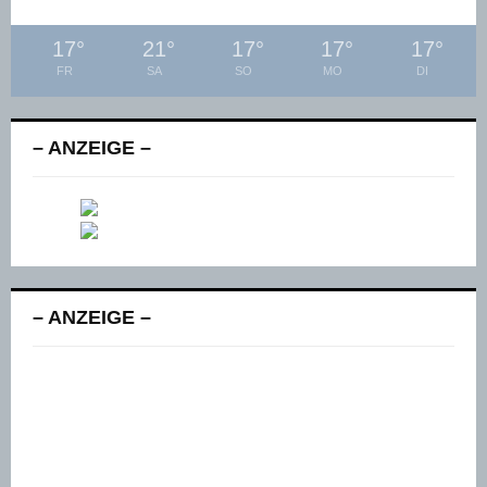
17
°
21
°
17
°
17
°
17
°
FR
SA
SO
MO
DI
– ANZEIGE –
– ANZEIGE –