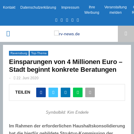
Ihre
Veranstaltung
Kontakt
Datenschutzerklärung
Impressum
Werbung
melden
R
Facebook
Twitter
Instagram
Email
Rss
PRIMARY
MENU
Ravensburg
Top-Thema
Einsparungen von 4 Millionen Euro –
Stadt beginnt konkrete Beratungen
-
22. Juni 2020
TEILEN
Symbolbild: Kim Enderle
Im
Rahmen der erforderlichen Haushaltskonsolidierung
hat die hierfür gebildete Struktur-Kommission der