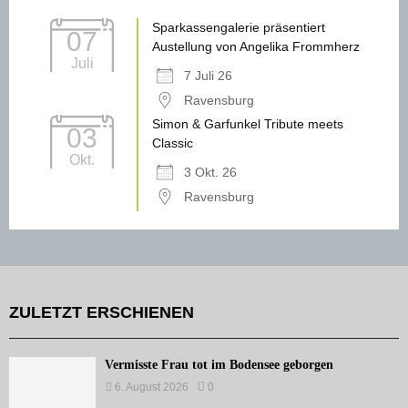
Sparkassengalerie präsentiert
07
Austellung von Angelika Frommherz
Juli
7 Juli 26
Ravensburg
Simon & Garfunkel Tribute meets
03
Classic
Okt.
3 Okt. 26
Ravensburg
ZULETZT ERSCHIENEN
Vermisste Frau tot im Bodensee geborgen
6. August 2026
0