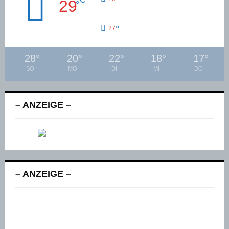
29
°
°
27
28
°
20
°
22
°
18
°
17
°
SO
MO
DI
MI
DO
– ANZEIGE –
– ANZEIGE –