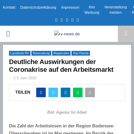
Ihre
Veranstaltung
Kontakt
Datenschutzerklärung
Impressum
Werbung
melden
R
Facebook
Twitter
Instagram
Email
Rss
PRIMARY
MENU
Landkreis RV
Ravensburg
Regionales
Top-Thema
Deutliche Auswirkungen der
Coronakrise auf den Arbeitsmarkt
-
3. Juni 2020
TEILEN
Bild: Agentur für Arbeit
Die Zahl der Arbeitslosen in der Region Bodensee-
Oberschwaben ist im Mai gestiegen. Im Bezirk der