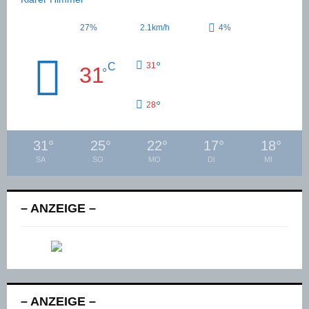
27%
2.1km/h
4%
°
C
31
31
°
°
28
31
°
25
°
22
°
17
°
18
°
SA
SO
MO
DI
MI
– ANZEIGE –
– ANZEIGE –