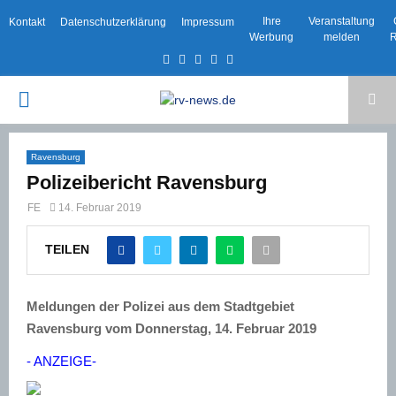
Ihre
Veranstaltung
Kontakt
Datenschutzerklärung
Impressum
Werbung
melden
R
Facebook
Twitter
Instagram
Email
Rss
PRIMARY
MENU
Ravensburg
Polizeibericht Ravensburg
FE
14. Februar 2019
TEILEN
Meldungen der Polizei aus dem Stadtgebiet
Ravensburg vom Donnerstag, 14. Februar 2019
- ANZEIGE-