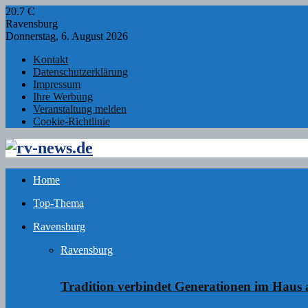
20.7
C
Ravensburg
Donnerstag, 6. August 2026
Kontakt
Datenschutzerklärung
Impressum
Ihre Werbung
Veranstaltung melden
Cookie-Richtlinie
Facebook
Twitter
Instagram
Email
Rss
Home
Top-Thema
Ravensburg
Ravensburg
Tradition verbindet Generationen im Haus