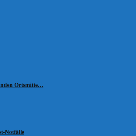
henden Ortsmitte…
t-Notfälle