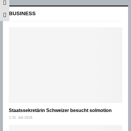
UMSCHALTEN AUF HOHE KONTRASTE
BUSINESS
SCHRIFT VERGRÖSSERN
Staatssekretärin Schweizer besucht solmotion
31. Juli 2026