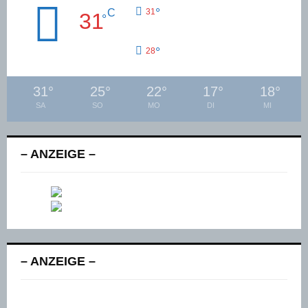
°
C
31
31
°
°
28
31
°
25
°
22
°
17
°
18
°
SA
SO
MO
DI
MI
– ANZEIGE –
– ANZEIGE –