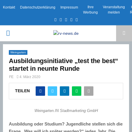
Ihre
Veranstaltung
Kontakt
Datenschutzerklärung
Impressum
Werbung
melden
R
Facebook
Twitter
Instagram
Email
Rss
PRIMARY
MENU
Weingarten
Ausbildungsinitiative „test the best“
startet in neunte Runde
FE
4. März 2020
TEILEN
Weingarten.IN Stadtmarketing GmbH
Ausbildung oder Studium? Jugendliche stellen sich die
Frage „Was will ich später werden?“ jedes Jahr. Die