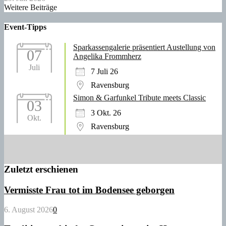
Weitere Beiträge
Event-Tipps
Sparkassengalerie präsentiert Austellung von
07
Angelika Frommherz
Juli
7 Juli 26
Ravensburg
Simon & Garfunkel Tribute meets Classic
03
3 Okt. 26
Okt.
Ravensburg
Zuletzt erschienen
Vermisste Frau tot im Bodensee geborgen
6. August 2026
0