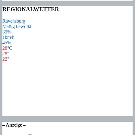
REGIONALWETTER
Ravensburg
Mäßig bewölkt
39%
1km/h
45%
28
°
C
28
°
22
°
28
°
Do
24
°
Fr
21
°
Sa
16
°
So
16
°
Mo
– Anzeige –