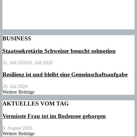
BUSINESS
Staatssekretärin Schweizer besucht solmotion
31. Juli 2026
31. Juli 2026
Resilienz ist und bleibt eine Gemeinschaftsaufgabe
29. Juli 2026
Weitere Beiträge
AKTUELLES VOM TAG
Vermisste Frau tot im Bodensee geborgen
6. August 2026
Weitere Beiträge