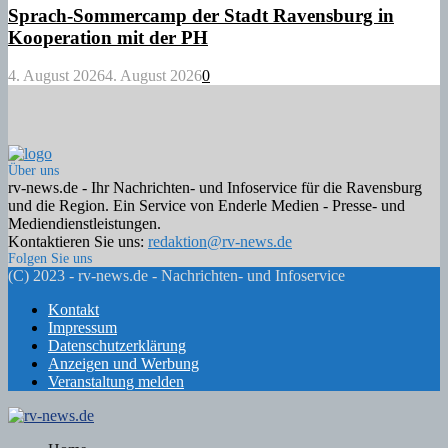
Sprach-Sommercamp der Stadt Ravensburg in
Kooperation mit der PH
4. August 2026
4. August 2026
0
Über uns
rv-news.de - Ihr Nachrichten- und Infoservice für die Ravensburg
und die Region. Ein Service von Enderle Medien - Presse- und
Mediendienstleistungen.
Kontaktieren Sie uns:
redaktion@rv-news.de
Folgen Sie uns
Facebook
Twitter
Instagram
Email
Rss
(C) 2023 - rv-news.de - Nachrichten- und Infoservice
Kontakt
Impressum
Datenschutzerklärung
Anzeigen und Werbung
Veranstaltung melden
Facebook
Twitter
Instagram
Email
Rss