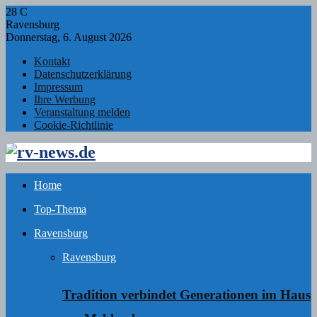
28
C
Ravensburg
Donnerstag, 6. August 2026
Kontakt
Datenschutzerklärung
Impressum
Ihre Werbung
Veranstaltung melden
Cookie-Richtlinie
Facebook
Twitter
Instagram
Email
Rss
Home
Top-Thema
Ravensburg
Ravensburg
Tradition verbindet Generationen im Haus