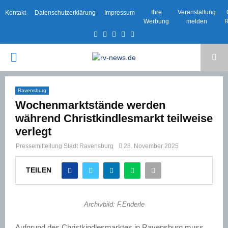
Ihre
Veranstaltung
Kontakt
Datenschutzerklärung
Impressum
Werbung
melden
R
Facebook
Twitter
Instagram
Email
Rss
PRIMARY
MENU
Ravensburg
Wochenmarktstände werden
während Christkindlesmarkt teilweise
verlegt
Pressemitteilung Stadt Ravensburg
28. November 2025
TEILEN
Archivbild: F.Enderle
Aufgrund des Christkindlesmarktes in Ravensburg muss