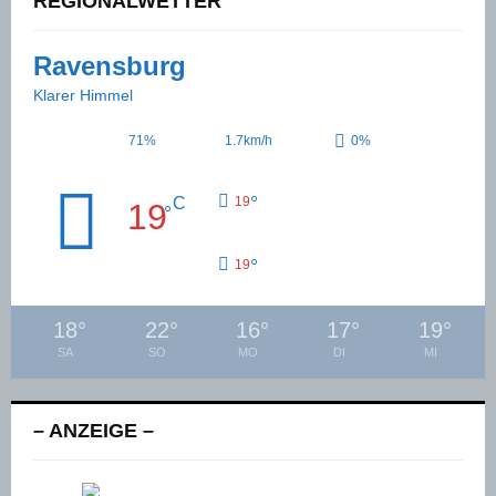
REGIONALWETTER
Ravensburg
Klarer Himmel
71%
1.7km/h
0%
°
C
19
19
°
°
19
18
°
22
°
16
°
17
°
19
°
SA
SO
MO
DI
MI
– ANZEIGE –