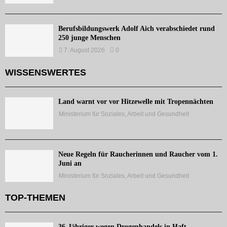
Berufsbildungswerk Adolf Aich verabschiedet rund
250 junge Menschen
7. August 2026
0
WISSENSWERTES
Land warnt vor vor Hitzewelle mit Tropennächten
Ministerium für Soziales, Arbeit und Gesundheit
Neue Regeln für Raucherinnen und Raucher vom 1.
Juni an
Ministerium für Soziales, Arbeit und Gesundheit
TOP-THEMEN
36-Jähriger wegen Drogenhandels in Haft