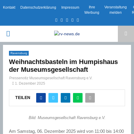
Ihre
Veranstaltung
Kontakt
Datenschutzerklärung
Impressum
Werbung
melden
R
Facebook
Twitter
Instagram
Email
Rss
PRIMARY
MENU
Ravensburg
Weihnachtsbasteln im Humpishaus
der Museumsgesellschaft
Pressenotiz Museumsgesellschaft Ravensburg e.V.
1. Dezember 2025
TEILEN
Bild: Museumsgesellschaft Ravensburg e.V.
Am Samstag, 06. Dezember 2025 wird von 11:00 bis 14:00