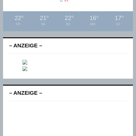
°
22
22
°
21
°
22
°
16
°
17
°
FR
SA
SO
MO
DI
– ANZEIGE –
– ANZEIGE –