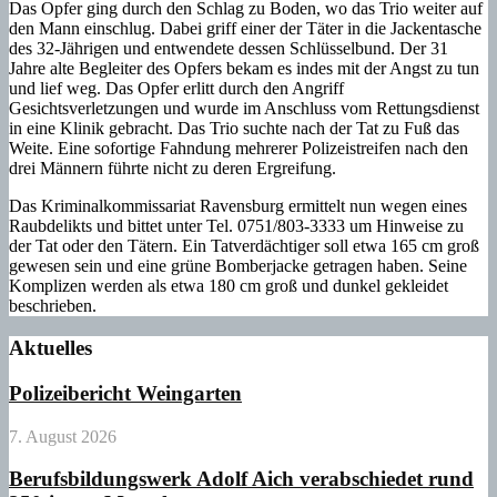
Das Opfer ging durch den Schlag zu Boden, wo das Trio weiter auf
den Mann einschlug. Dabei griff einer der Täter in die Jackentasche
des 32-Jährigen und entwendete dessen Schlüsselbund. Der 31
Jahre alte Begleiter des Opfers bekam es indes mit der Angst zu tun
und lief weg. Das Opfer erlitt durch den Angriff
Gesichtsverletzungen und wurde im Anschluss vom Rettungsdienst
in eine Klinik gebracht. Das Trio suchte nach der Tat zu Fuß das
Weite. Eine sofortige Fahndung mehrerer Polizeistreifen nach den
drei Männern führte nicht zu deren Ergreifung.
Das Kriminalkommissariat Ravensburg ermittelt nun wegen eines
Raubdelikts und bittet unter Tel. 0751/803-3333 um Hinweise zu
der Tat oder den Tätern. Ein Tatverdächtiger soll etwa 165 cm groß
gewesen sein und eine grüne Bomberjacke getragen haben. Seine
Komplizen werden als etwa 180 cm groß und dunkel gekleidet
beschrieben.
Aktuelles
Polizeibericht Weingarten
7. August 2026
Berufsbildungswerk Adolf Aich verabschiedet rund