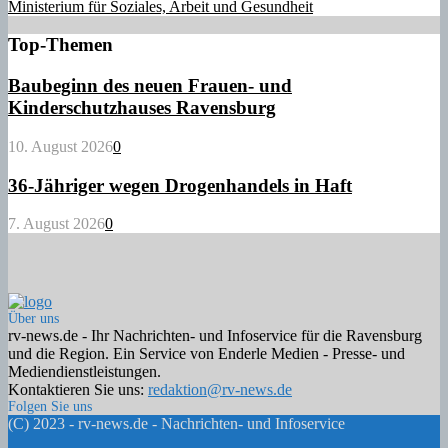
Ministerium für Soziales, Arbeit und Gesundheit
Top-Themen
Baubeginn des neuen Frauen- und
Kinderschutzhauses Ravensburg
10. August 2026
0
36-Jähriger wegen Drogenhandels in Haft
7. August 2026
0
Über uns
rv-news.de - Ihr Nachrichten- und Infoservice für die Ravensburg
und die Region. Ein Service von Enderle Medien - Presse- und
Mediendienstleistungen.
Kontaktieren Sie uns:
redaktion@rv-news.de
Folgen Sie uns
Facebook
Twitter
Instagram
Email
Rss
(C) 2023 - rv-news.de - Nachrichten- und Infoservice