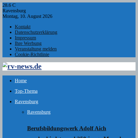
28.6
C
Ravensburg
Montag, 10. August 2026
Kontakt
Datenschutzerklärung
Impressum
Ihre Werbung
Veranstaltung melden
Cookie-Richtlinie
Facebook
Twitter
Instagram
Email
Rss
Home
Top-Thema
Ravensburg
Ravensburg
Berufsbildungswerk Adolf Aich