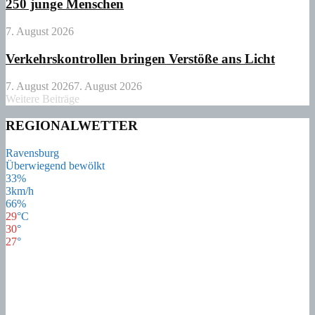
250 junge Menschen
7. August 2026
Verkehrskontrollen bringen Verstöße ans Licht
7. August 2026
7. August 2026
Weitere Beiträge
REGIONALWETTER
Ravensburg
Überwiegend bewölkt
33%
3km/h
66%
29
°
C
30
°
27
°
28
°
Mo
21
°
Di
21
°