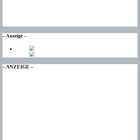
Mi
16
°
Do
15
°
Fr
– Anzeige –
– ANZEIGE –