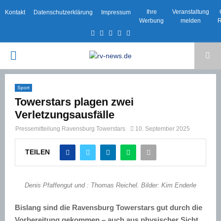
Ihre
Veranstaltung
Kontakt
Datenschutzerklärung
Impressum
Werbung
melden
R
Facebook
Twitter
Instagram
Email
Rss
PRIMARY
MENU
Sport
Towerstars plagen zwei
Verletzungsausfälle
Pressemitteilung Ravensburg Towerstars
10. September 2025
TEILEN
Denis Pfaffengut und : Thomas Reichel. Bilder: Kim Enderle
Bislang sind die Ravensburg Towerstars gut durch die
Vorbereitung gekommen – auch aus physischer Sicht.