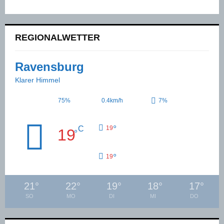
REGIONALWETTER
Ravensburg
Klarer Himmel
75%
0.4km/h
7%
°
C
19
19
°
°
19
21
°
22
°
19
°
18
°
17
°
SO
MO
DI
MI
DO