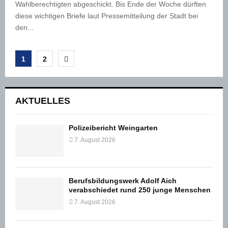
Wahlberechtigten abgeschickt. Bis Ende der Woche dürften
diese wichtigen Briefe laut Pressemitteilung der Stadt bei
den...
Seitennummerierung
1
2
der
Beiträge
AKTUELLES
Polizeibericht Weingarten
7. August 2026
Berufsbildungswerk Adolf Aich
verabschiedet rund 250 junge Menschen
7. August 2026