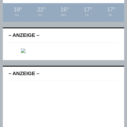
18
°
22
°
16
°
17
°
17
°
SA
SO
MO
DI
MI
– ANZEIGE –
– ANZEIGE –