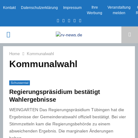
Ihre
Veranstaltung
Kontakt
Datenschutzerklärung
Impressum
Werbung
melden
R
Facebook
Twitter
Instagram
Email
Rss
PRIMARY
MENU
Home
Kommunalwahl
Kommunalwahl
Schussental
Regierungspräsidium bestätigt
Wahlergebnisse
WEINGARTEN Das Regierungspräsidium Tübingen hat die
Ergebnisse der Gemeinderatswahl offiziell bestätigt. Bei vier
Stimmzetteln kam die Regierungsbehörde zu einem
abweichenden Ergebnis. Die marginalen Änderungen