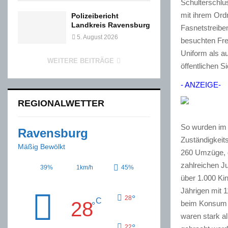
Schulterschlu
mit ihrem Ord
Polizeibericht
Landkreis Ravensburg
Fasnetstreiben
5. August 2026
besuchten Frei
Uniform als au
WEITERE BEITRÄGE
öffentlichen S
- ANZEIGE-
REGIONALWETTER
So wurden im 
Ravensburg
Zuständigkeit
Mäßig Bewölkt
260 Umzüge, da
zahlreichen J
39%
1km/h
45%
über 1.000 Kin
Jährigen mit 1
°
28
C
28
beim Konsum v
°
waren stark al
°
22