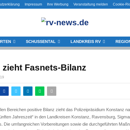
utzerklärung
Impressum
Ihre Werbung
Veranstaltung melden
Cookie-Ric
RTEN
SCHUSSENTAL
LANDKREIS RV
REGIO
i zieht Fasnets-Bilanz
019
allen Bereichen positive Bilanz zieht das Polizeipräsidium Konstanz n
„fünften Jahreszeit“ in den Landkreisen Konstanz, Ravensburg, Sigma
. Die umfangreichen Vorbereitungen sowie die durchgeführten Maß