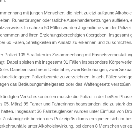
en.
mmenhang mit jungen Menschen, die nicht zuletzt aufgrund Alkohole
keiten, Ruhestörungen oder tätliche Auseinandersetzungen auffielen, er
atzverweise. In nahezu 50 Fällen wurden Jugendliche von der Polizei 
nommen und ihren Erziehungsberechtigten übergeben. Insgesamt g
über 60 Fällen, Streitigkeiten im Ansatz zu erkennen und zu schlichten
der Polizei 109 Straftaten im Zusammenhang mit Fasnetsveranstaltun
ngt. Dabei spielten mit insgesamt 91 Fällen insbesondere Körperverle
Rolle. Daneben sind neun Diebstähle, zwei Bedrohungen, zwei Sexual
ndsdelikte gegen Polizeibeamte zu verzeichnen. In acht Fällen wird 
e gegen das Betäubungsmittelgesetz oder das Waffengesetz verstoßen
ekündigten Verkehrskontrollen musste die Polizei in der heißen Phase
bis 05. März) 99 Fahrer und Fahrerinnen beanstanden, die zu stark d
hatten. Insgesamt 36 Fahrzeuglenker wurden unter Einfluss von Dr
Im Zuständigkeitsbereich des Polizeipräsidiums ereigneten sich im be
erkehrsunfälle unter Alkoholeinwirkung, bei denen 8 Menschen verlet