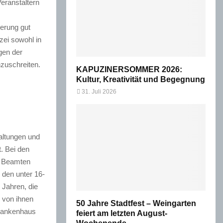
eranstaltern
terung gut
zei sowohl in
gen der
nzuschreiten.
KAPUZINERSOMMER 2026:
Kultur, Kreativität und Begegnung
31. Juli 2026
altungen und
. Bei den
d Beamten
 den unter 16-
 Jahren, die
 von ihnen
50 Jahre Stadtfest – Weingarten
Krankenhaus
feiert am letzten August-