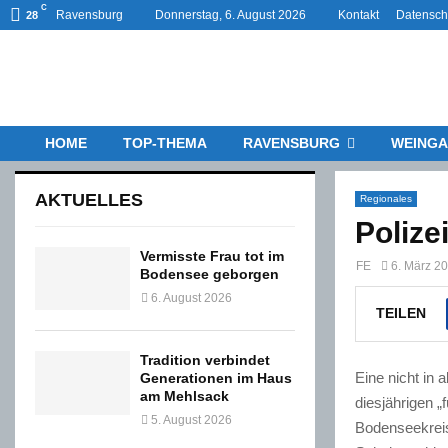
C
Ravensburg
Donnerstag, 6. August 2026
Kontakt
Datensch
28
HOME
TOP-THEMA
RAVENSBURG
WEINGA
AKTUELLES
Regionales
Polize
Vermisste Frau tot im
FE
6. März 2
Bodensee geborgen
6. August 2026
TEILEN
Tradition verbindet
Eine nicht in 
Generationen im Haus
am Mehlsack
diesjährigen 
5. August 2026
Bodenseekreis