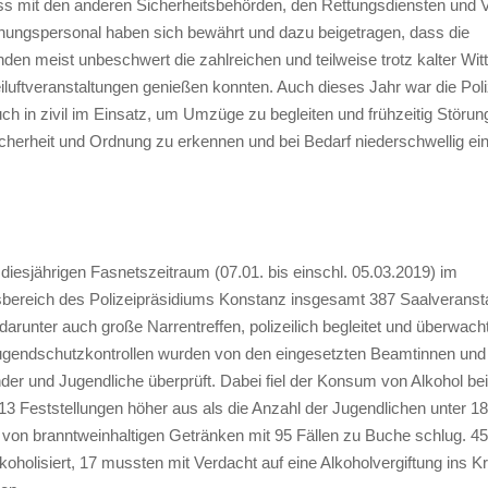
ss mit den anderen Sicherheitsbehörden, den Rettungsdiensten und V
nungspersonal haben sich bewährt und dazu beigetragen, dass die
den meist unbeschwert die zahlreichen und teilweise trotz kalter Wit
luftveranstaltungen genießen konnten. Auch dieses Jahr war die Poli
ch in zivil im Einsatz, um Umzüge zu begleiten und frühzeitig Störun
icherheit und Ordnung zu erkennen und bei Bedarf niederschwellig ei
diesjährigen Fasnetszeitraum (07.01. bis einschl. 05.03.2019) im
sbereich des Polizeipräsidiums Konstanz insgesamt 387 Saalveranst
runter auch große Narrentreffen, polizeilich begleitet und überwacht
ugendschutzkontrollen wurden von den eingesetzten Beamtinnen un
der und Jugendliche überprüft. Dabei fiel der Konsum von Alkohol bei
13 Feststellungen höher aus als die Anzahl der Jugendlichen unter 18
on branntweinhaltigen Getränken mit 95 Fällen zu Buche schlug. 45
koholisiert, 17 mussten mit Verdacht auf eine Alkoholvergiftung ins 