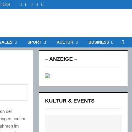
Facebook
Twitter
Instagram
Email
Rss
htlinie
NALES
SPORT
KULTUR
BUSINESS
– ANZEIGE –
KULTUR & EVENTS
ach der
ringen und im
nahmen im