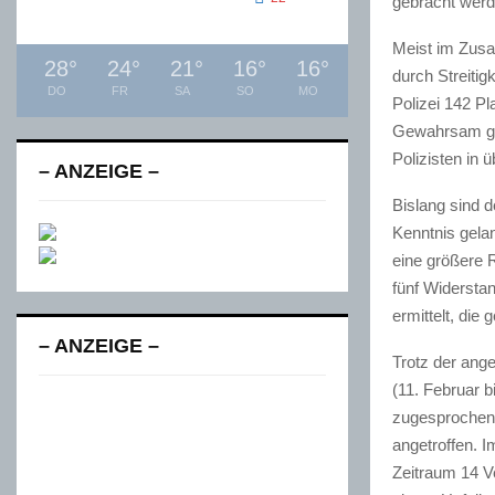
gebracht werd
Meist im Zusa
28
°
24
°
21
°
16
°
16
°
durch Streitig
DO
FR
SA
SO
MO
Polizei 142 Pl
Gewahrsam ge
Polizisten in 
– ANZEIGE –
Bislang sind 
Kenntnis gela
eine größere 
fünf Widersta
ermittelt, di
– ANZEIGE –
Trotz der ang
(11. Februar 
zugesprochen 
angetroffen. 
Zeitraum 14 V