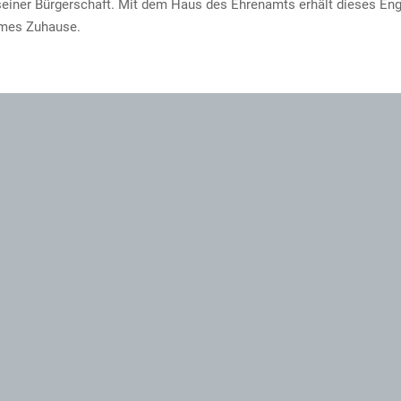
einer Bürgerschaft. Mit dem Haus des Ehrenamts erhält dieses E
mes Zuhause.