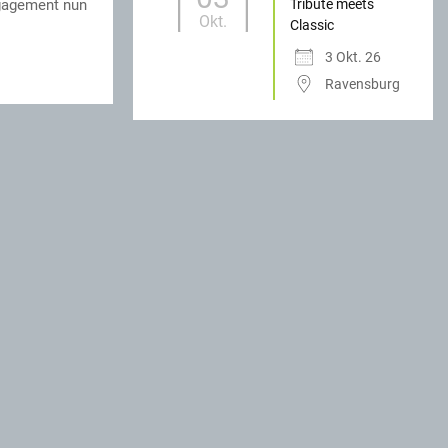
Tribute meets
ngagement nun
Okt.
Classic
3 Okt. 26
Ravensburg