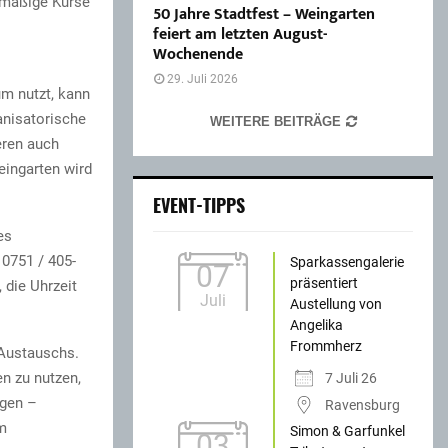
elmäßige Kurse
50 Jahre Stadtfest – Weingarten
feiert am letzten August-
Wochenende
29. Juli 2026
um nutzt, kann
anisatorische
WEITERE BEITRÄGE
eren auch
ingarten wird
EVENT-TIPPS
es
 0751 / 405-
Sparkassengalerie
07
präsentiert
 die Uhrzeit
Juli
Austellung von
Angelika
Frommherz
 Austauschs.
en zu nutzen,
7 Juli 26
ngen –
Ravensburg
m
Simon & Garfunkel
03