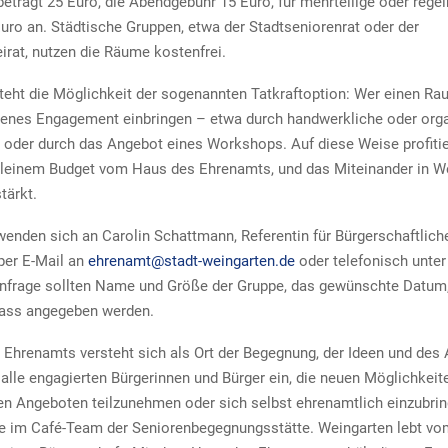
eträgt 25 Euro, die Abendgebühr 15 Euro, für mehrteilige oder reg
Euro an. Städtische Gruppen, etwa der Stadtseniorenrat oder der
eirat, nutzen die Räume kostenfrei.
steht die Möglichkeit der sogenannten Tatkraftoption: Wer einen Ra
genes Engagement einbringen – etwa durch handwerkliche oder org
 oder durch das Angebot eines Workshops. Auf diese Weise profiti
leinem Budget vom Haus des Ehrenamts, und das Miteinander in We
tärkt.
 wenden sich an Carolin Schattmann, Referentin für Bürgerschaftlich
per E-Mail an
ehrenamt@stadt-weingarten.de
oder telefonisch unter
Anfrage sollten Name und Größe der Gruppe, das gewünschte Datum,
lass angegeben werden.
Ehrenamts versteht sich als Ort der Begegnung, der Ideen und des
 alle engagierten Bürgerinnen und Bürger ein, die neuen Möglichkeit
n Angeboten teilzunehmen oder sich selbst ehrenamtlich einzubri
e im Café-Team der Seniorenbegegnungsstätte. Weingarten lebt vo