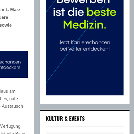
am 1. März
dere
sowie
„Haus am
 es, gute
e Austausch
KULTUR & EVENTS
 Verfügung –
kleinste Raum