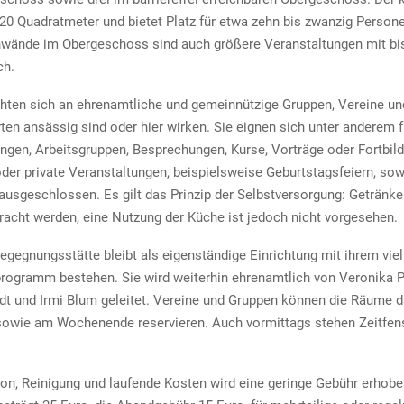
20 Quadratmeter und bietet Platz für etwa zehn bis zwanzig Person
nnwände im Obergeschoss sind auch größere Veranstaltungen mit bis
ch.
hten sich an ehrenamtliche und gemeinnützige Gruppen, Vereine und 
rten ansässig sind oder hier wirken. Sie eignen sich unter anderem f
ngen, Arbeitsgruppen, Besprechungen, Kurse, Vorträge oder Fortbil
der private Veranstaltungen, beispielsweise Geburtstagsfeiern, sow
 ausgeschlossen. Es gilt das Prinzip der Selbstversorgung: Getränk
racht werden, eine Nutzung der Küche ist jedoch nicht vorgesehen.
egegnungsstätte bleibt als eigenständige Einrichtung mit ihrem viel
ogramm bestehen. Sie wird weiterhin ehrenamtlich von Veronika P
dt und Irmi Blum geleitet. Vereine und Gruppen können die Räume 
sowie am Wochenende reservieren. Auch vormittags stehen Zeitfens
ion, Reinigung und laufende Kosten wird eine geringe Gebühr erhobe