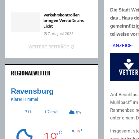
Die Stadt We
Verkehrskontrollen
das „Haus de
bringen Verstöße ans
Licht
gemeinnützi
teilweise vo
7. August 2026
- ANZEIGE-
WEITERE BEITRÄGE
REGIONALWETTER
Ravensburg
Auf Beschluss
Klarer Himmel
Mühlbach“ im 
Rahmenbeding
71%
1.7km/h
0%
unter einem D
Insgesamt ste
°
19
C
19
°
zwei im Erdge