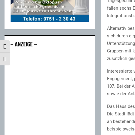
Tagesgebühr b
fallen sechs 
Integrationsb
Alternativ be
sich durch ei
– ANZEIGE –
Unterstützung
UMSCHALTEN AUF HOHE KONTRASTE
Gruppen mit k
zusätzlich ges
SCHRIFT VERGRÖSSERN
Interessierte
Engagement, 
107. Bei der 
sowie der An
Das Haus des 
Die Stadt lädt
an bestehende
beispielsweis