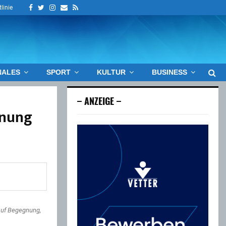
Facebook
Twitter
Instagram
Email
Rss
linie
NALES
SPORT
KULTUR
BUSINESS
– ANZEIGE –
gnung
 auf Begegnung,