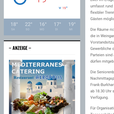
umfasst rund 
°
19
flexibler Tre
Gästen mögli
18
°
22
°
16
°
17
°
19
°
Die Räume ric
SA
SO
MO
DI
MI
die in Weinga
Vorstandsitzu
– ANZEIGE –
Gewerbliche o
Parteien sind
dürfen mitgeb
Die Seniorenb
Nachmittagspr
Frank-Burkhar
ab 18.30 Uhr 
Verfügung.
Für Organisat