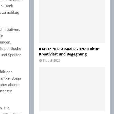
en. Dank
 zu achtzig
Initiativen,
ür
dungen.
KAPUZINERSOMMER 2026: Kultur,
ie politische
Kreativität und Begegnung
e und Speisen
31. Juli 2026
fältigen
antke, Sonja
daher abends
ter zur
n. Die