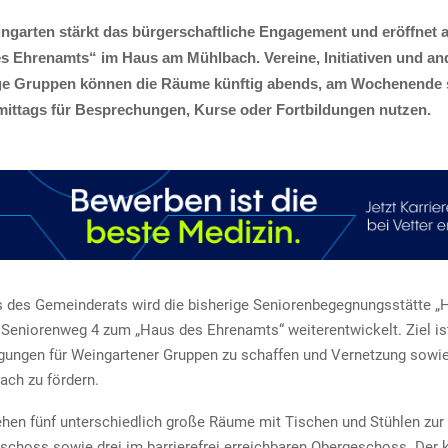
ingarten stärkt das bürgerschaftliche Engagement und eröffnet 
s Ehrenamts“ im Haus am Mühlbach. Vereine, Initiativen und an
ge Gruppen können die Räume künftig abends, am Wochenende 
rmittags für Besprechungen, Kurse oder Fortbildungen nutzen.
 des Gemeinderats wird die bisherige Seniorenbegegnungsstätte 
Seniorenweg 4 zum „Haus des Ehrenamts“ weiterentwickelt. Ziel ist
ungen für Weingartener Gruppen zu schaffen und Vernetzung sowi
ach zu fördern.
hen fünf unterschiedlich große Räume mit Tischen und Stühlen zur
schoss sowie drei im barrierefrei erreichbaren Obergeschoss. Der 