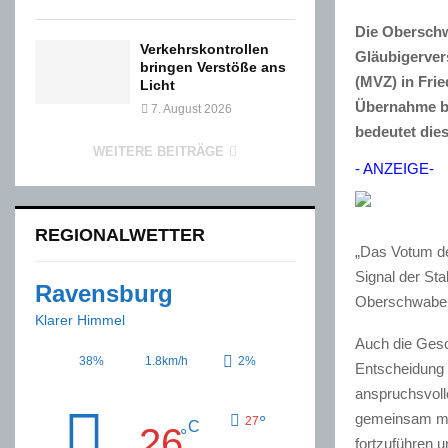
Die Oberschw
Verkehrskontrollen
Gläubigerver
bringen Verstöße ans
(MVZ) in Fri
Licht
Übernahme be
7. August 2026
bedeutet die
WEITERE BEITRÄGE
- ANZEIGE-
REGIONALWETTER
„Das Votum der
Signal der Sta
Ravensburg
Oberschwabenk
Klarer Himmel
Auch die Gesc
38%
1.8km/h
2%
Entscheidung 
anspruchsvoll
gemeinsam mit
°
27
C
26
°
fortzuführen u