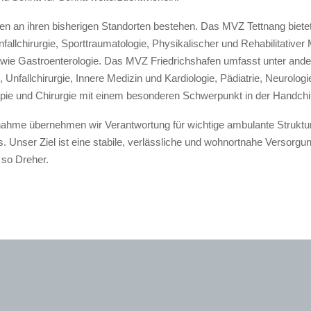
en an ihren bisherigen Standorten bestehen. Das MVZ Tettnang bietet
fallchirurgie, Sporttraumatologie, Physikalischer und Rehabilitativer 
wie Gastroenterologie. Das MVZ Friedrichshafen umfasst unter and
, Unfallchirurgie, Innere Medizin und Kardiologie, Pädiatrie, Neurologi
ie und Chirurgie mit einem besonderen Schwerpunkt in der Handchir
nahme übernehmen wir Verantwortung für wichtige ambulante Struktu
 Unser Ziel ist eine stabile, verlässliche und wohnortnahe Versorgu
 so Dreher.