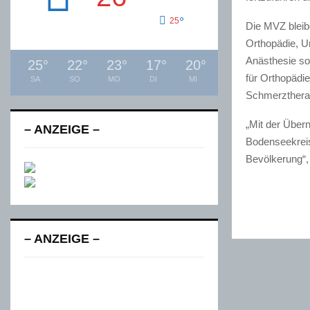
°
25
Die MVZ bleib
Orthopädie, Un
Anästhesie so
25
°
22
°
23
°
17
°
20
°
für Orthopädie
SA
SO
MO
DI
MI
Schmerztherap
„Mit der Über
– ANZEIGE –
Bodenseekreis.
Bevölkerung“,
– ANZEIGE –