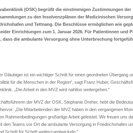
abenklinik (OSK) begrüßt die einstimmigen Zustimmungen der
sammlungen zu den Insolvenzplänen der Medizinischen Versor
edrichshafen und Tettnang. Die Beschlüsse ermöglichen wie gepl
ider Einrichtungen zum 1. Januar 2026. Für Patientinnen und P
s, dass die ambulante Versorgung ohne Unterbrechung fortgeführ
 Gläubiger ist ein wichtiger Schritt für einen geordneten Übergang u
bilität für die Menschen in der Region“, sagt Franz Huber, Geschäftsf
linik. „Die Arbeit in den MVZ wird nahtlos weitergehen.“
häftsführerin der MVZ der OSK, Stephanie Dreher, hebt die Bedeutu
hervor: „Die Mitarbeitenden der MVZ haben in den vergangenen Mon
en Rahmenbedingungen großartige Arbeit geleistet. Wir freuen uns da
 den Teams vor Ort die ambulante Versorgung in Friedrichshafen un
nd Schritt für Schritt weiterzuentwickeln.“