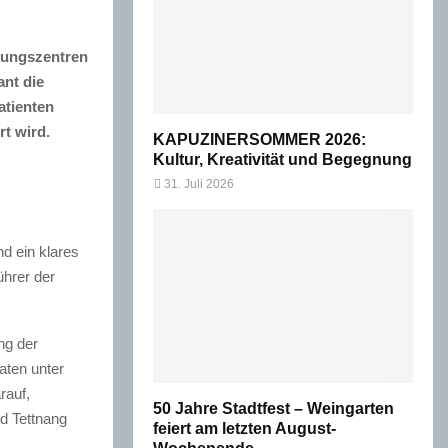
gungszentren
ant die
atienten
t wird.
KAPUZINERSOMMER 2026:
Kultur, Kreativität und Begegnung
31. Juli 2026
nd ein klares
ührer der
ng der
aten unter
rauf,
50 Jahre Stadtfest – Weingarten
d Tettnang
feiert am letzten August-