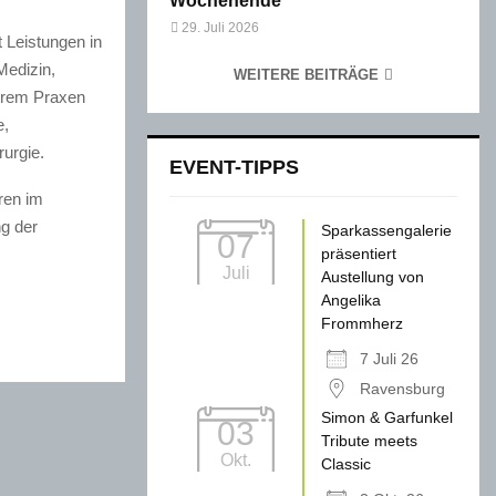
Wochenende
29. Juli 2026
 Leistungen in
Medizin,
WEITERE BEITRÄGE
erem Praxen
e,
urgie.
EVENT-TIPPS
ren im
ng der
Sparkassengalerie
07
präsentiert
Juli
Austellung von
Angelika
Frommherz
7 Juli 26
Ravensburg
Simon & Garfunkel
03
Tribute meets
Okt.
Classic