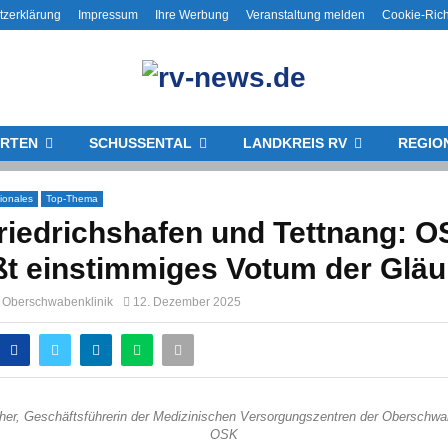
tzerklärung
Impressum
Ihre Werbung
Veranstaltung melden
Cookie-Rich
RTEN
SCHUSSENTAL
LANDKREIS RV
REGIO
ionales
Top-Thema
iedrichshafen und Tettnang: 
t einstimmiges Votum der Gläu
g Oberschwabenklinik
12. Dezember 2025
her, Geschäftsführerin der Medizinischen Versorgungszentren der Oberschwabe
OSK