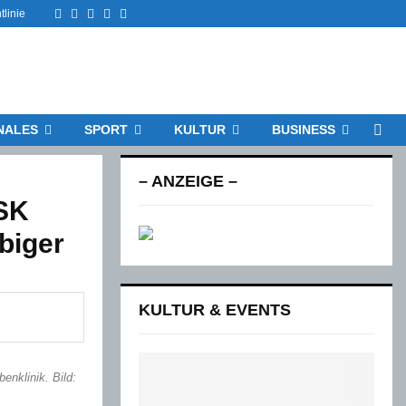
Facebook
Twitter
Instagram
Email
Rss
tlinie
NALES
SPORT
KULTUR
BUSINESS
– ANZEIGE –
OSK
biger
KULTUR & EVENTS
nklinik. Bild: