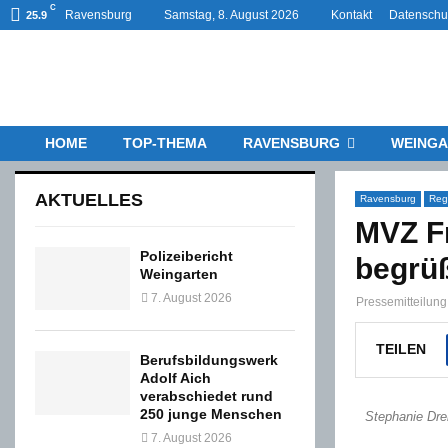
C
Ravensburg
Samstag, 8. August 2026
Kontakt
Datenschu
25.9
HOME
TOP-THEMA
RAVENSBURG
WEINGA
AKTUELLES
Ravensburg
Reg
MVZ Fr
Polizeibericht
begrüß
Weingarten
7. August 2026
Pressemitteilun
TEILEN
Berufsbildungswerk
Adolf Aich
verabschiedet rund
250 junge Menschen
Stephanie Dre
7. August 2026