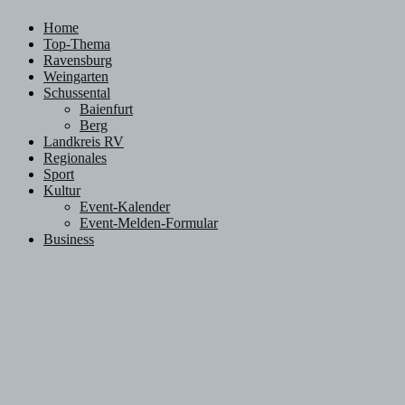
Facebook
Twitter
Instagram
Email
Rss
Home
Top-Thema
Ravensburg
Weingarten
Schussental
Baienfurt
Berg
Landkreis RV
Regionales
Sport
Kultur
Event-Kalender
Event-Melden-Formular
Business