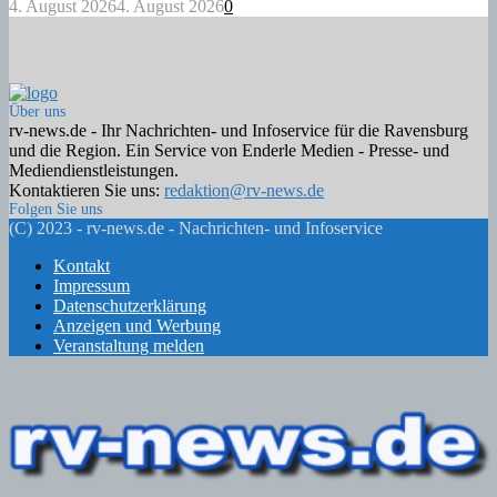
4. August 2026
4. August 2026
0
Über uns
rv-news.de - Ihr Nachrichten- und Infoservice für die Ravensburg
und die Region. Ein Service von Enderle Medien - Presse- und
Mediendienstleistungen.
Kontaktieren Sie uns:
redaktion@rv-news.de
Folgen Sie uns
Facebook
Twitter
Instagram
Email
Rss
(C) 2023 - rv-news.de - Nachrichten- und Infoservice
Kontakt
Impressum
Datenschutzerklärung
Anzeigen und Werbung
Veranstaltung melden