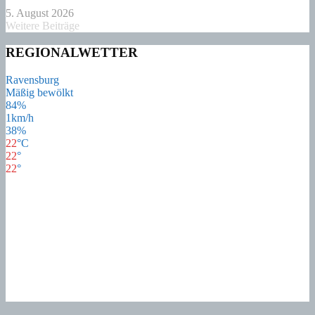
5. August 2026
Weitere Beiträge
REGIONALWETTER
Ravensburg
Mäßig bewölkt
84%
1km/h
38%
22
°
C
22
°
22
°
22
°
Do
21
°
Fr
17
°
Sa
17
°
So
18
°
Mo