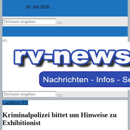
10. Juli 2026
Search
Search
for:
Primary
Menu
Search
Search
for:
Landkreis RV
Kriminalpolizei bittet um Hinweise zu
Exhibitionist