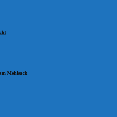
cht
 am Mehlsack