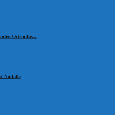
henden Ortsmitte…
t-Notfälle