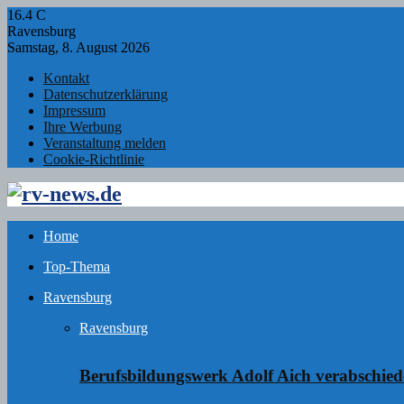
16.4
C
Ravensburg
Samstag, 8. August 2026
Kontakt
Datenschutzerklärung
Impressum
Ihre Werbung
Veranstaltung melden
Cookie-Richtlinie
Facebook
Twitter
Instagram
Email
Rss
Home
Top-Thema
Ravensburg
Ravensburg
Berufsbildungswerk Adolf Aich verabschie