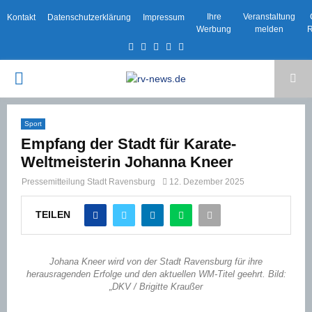
Ihre
Veranstaltung
Kontakt
Datenschutzerklärung
Impressum
Werbung
melden
R
Facebook
Twitter
Instagram
Email
Rss
PRIMARY
MENU
Sport
Empfang der Stadt für Karate-
Weltmeisterin Johanna Kneer
Pressemitteilung Stadt Ravensburg
12. Dezember 2025
TEILEN
Johana Kneer wird von der Stadt Ravensburg für ihre
herausragenden Erfolge und den aktuellen WM-Titel geehrt. Bild:
„DKV / Brigitte Kraußer