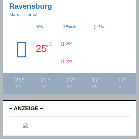
Ravensburg
Klarer Himmel
38%
3.5km/h
5%
°
C
25
25
°
°
22
25
°
21
°
22
°
17
°
17
°
FR
SA
SO
MO
DI
– ANZEIGE –