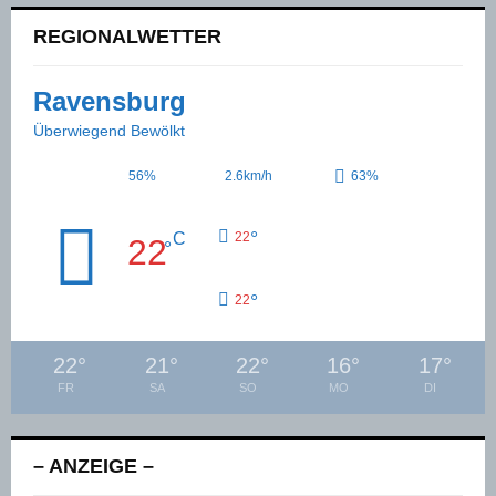
REGIONALWETTER
Ravensburg
Überwiegend Bewölkt
56%
2.6km/h
63%
°
C
22
22
°
°
22
22
°
21
°
22
°
16
°
17
°
FR
SA
SO
MO
DI
– ANZEIGE –