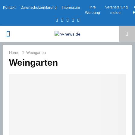
Ihre
Veranstaltung
Kontakt
Datenschutzerklärung
Impressum
Werbung
melden
R
Facebook
Twitter
Instagram
Email
Rss
PRIMARY
MENU
Home
Weingarten
Weingarten