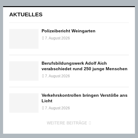
der
Beiträge
AKTUELLES
Polizeibericht Weingarten
7. August 2026
Berufsbildungswerk Adolf Aich
verabschiedet rund 250 junge Menschen
7. August 2026
Verkehrskontrollen bringen Verstöße ans
Licht
7. August 2026
WEITERE BEITRÄGE