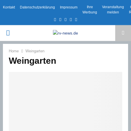
Ihre
Veranstaltung
Kontakt
Datenschutzerklärung
Impressum
Werbung
melden
R
Facebook
Twitter
Instagram
Email
Rss
PRIMARY
MENU
Home
Weingarten
Weingarten