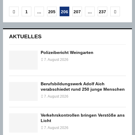
Seitennummerierung
1
…
205
206
207
…
237
der
Beiträge
AKTUELLES
Polizeibericht Weingarten
7. August 2026
Berufsbildungswerk Adolf Aich
verabschiedet rund 250 junge Menschen
7. August 2026
Verkehrskontrollen bringen Verstöße ans
Licht
7. August 2026