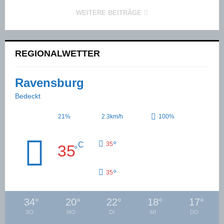
WEITERE BEITRÄGE
REGIONALWETTER
Ravensburg
Bedeckt
21%
2.3km/h
100%
°
C
35
35
°
°
35
34
°
20
°
22
°
18
°
17
°
SO
MO
DI
MI
DO