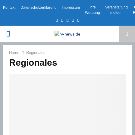
Ihre
Veranstaltung
Kontakt
Datenschutzerklärung
Impressum
Werbung
melden
R
Facebook
Twitter
Instagram
Email
Rss
PRIMARY
MENU
Home
Regionales
Regionales