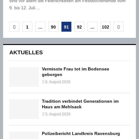
sind vor allem die Feierlichkeiten am Festwochenende vom
9. bis 12. Juli....
Seitennummerierung
1
…
90
91
92
…
102
der
Beiträge
AKTUELLES
Vermisste Frau tot im Bodensee
geborgen
6. August 2026
Tradition verbindet Generationen im
Haus am Mehlsack
5. August 2026
Polizeibericht Landkreis Ravensburg