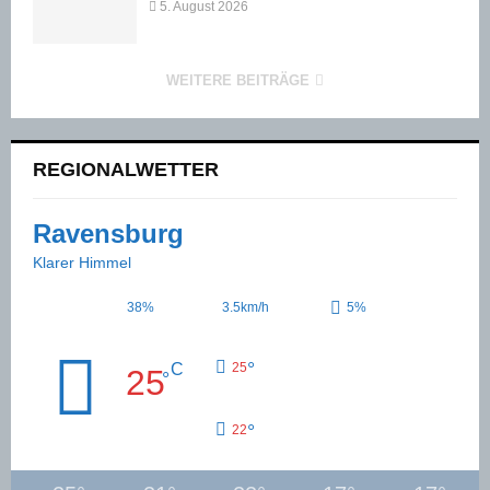
5. August 2026
WEITERE BEITRÄGE
REGIONALWETTER
Ravensburg
Klarer Himmel
38%
3.5km/h
5%
°
C
25
25
°
°
22