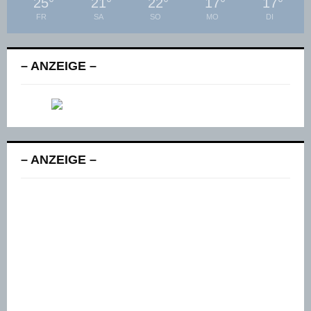
25
°
21
°
22
°
17
°
17
°
FR
SA
SO
MO
DI
– ANZEIGE –
– ANZEIGE –