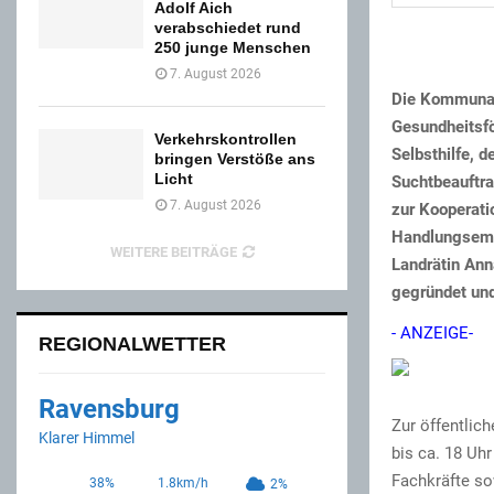
Adolf Aich
verabschiedet rund
250 junge Menschen
7. August 2026
Die Kommunale
Gesundheitsfö
Verkehrskontrollen
Selbsthilfe, 
bringen Verstöße ans
Licht
Suchtbeauftra
7. August 2026
zur Kooperatio
Handlungsemp
WEITERE BEITRÄGE
Landrätin Ann
gegründet un
- ANZEIGE-
REGIONALWETTER
Ravensburg
Zur öffentlic
Klarer Himmel
bis ca. 18 U
Fachkräfte so
38%
1.8km/h
2%