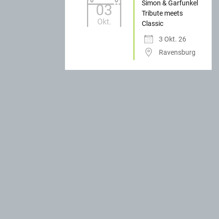
Simon & Garfunkel
03
Tribute meets
Okt.
Classic
3 Okt. 26
Ravensburg