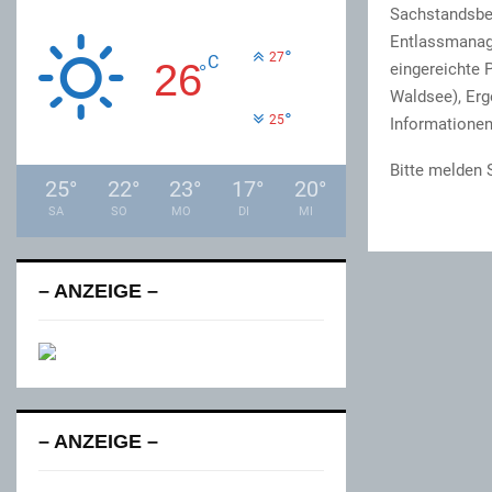
Sachstandsbe
Entlassmanag
°
27
C
26
eingereichte 
°
Waldsee), Erg
°
25
Informationen
Bitte melden 
25
°
22
°
23
°
17
°
20
°
SA
SO
MO
DI
MI
– ANZEIGE –
– ANZEIGE –