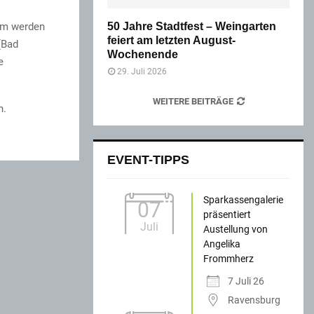
em werden
50 Jahre Stadtfest – Weingarten
feiert am letzten August-
(Bad
Wochenende
e
29. Juli 2026
WEITERE BEITRÄGE
n.
EVENT-TIPPS
Sparkassengalerie
07
präsentiert
Juli
Austellung von
Angelika
Frommherz
7 Juli 26
Ravensburg