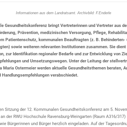
Informationen aus dem Landratsamt. Archivbild: F.Enderle
 Gesundheitskonferenz bringt Vertreterinnen und Vertreter aus de
rderung, Prävention, medizinischen Versorgung, Pflege, Rehabilita
dem Patientenschutz, kommunalen Beauftragten (z. B. Behinderten-
gten) sowie weiteren relevanten Institutionen zusammen. Sie dient 
n, zur Identifikation regionaler Bedarfe und zur Entwicklung von Zie
fehlungen und Umsetzungswegen. Unter der Leitung der stellvert
a Maria Ostermeier werden aktuelle Gesundheitsthemen beraten, A
d Handlungsempfehlungen verabschiedet.
hen Sitzung der 12. Kommunalen Gesundheitskonferenz am 5. Nove
hr an der RWU Hochschule Ravensburg-Weingarten (Raum A316/317) 
wie Bürgerinnen und Bürger herzlich eingeladen. Auf der Tagesordn