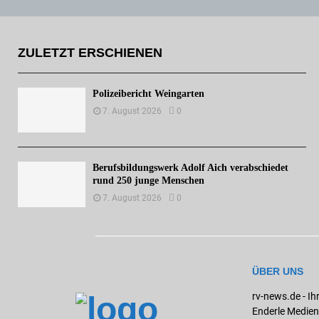
ZULETZT ERSCHIENEN
Polizeibericht Weingarten
7. August 2026
0
Berufsbildungswerk Adolf Aich verabschiedet
rund 250 junge Menschen
7. August 2026
0
ÜBER UNS
rv-news.de - Ih
Enderle Medien