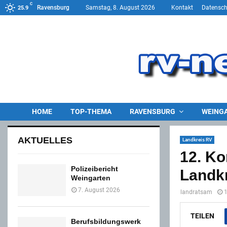
C
Ravensburg
Samstag, 8. August 2026
Kontakt
Datensch
25.9
HOME
TOP-THEMA
RAVENSBURG
WEING
AKTUELLES
Landkreis RV
12. K
Polizeibericht
Landk
Weingarten
7. August 2026
landratsam
TEILEN
Berufsbildungswerk