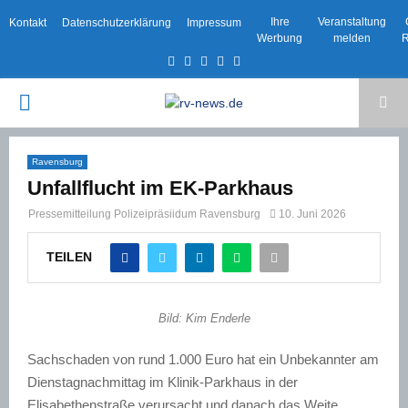
Ihre
Veranstaltung
Kontakt
Datenschutzerklärung
Impressum
Werbung
melden
R
Facebook
Twitter
Instagram
Email
Rss
PRIMARY
MENU
Ravensburg
Unfallflucht im EK-Parkhaus
Pressemitteilung Polizeipräsiidum Ravensburg
10. Juni 2026
TEILEN
Bild: Kim Enderle
Sachschaden von rund 1.000 Euro hat ein Unbekannter am
Dienstagnachmittag im Klinik-Parkhaus in der
Elisabethenstraße verursacht und danach das Weite