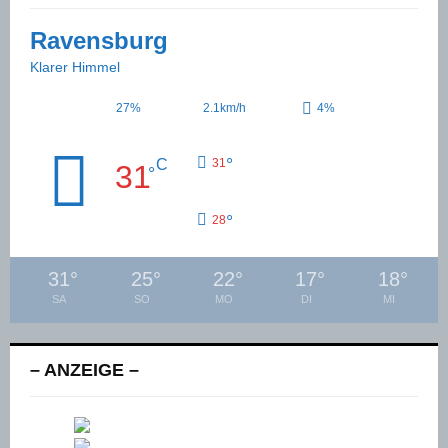
Ravensburg
Klarer Himmel
27%
2.1km/h
4%
°
C
31
31
°
°
28
31
°
25
°
22
°
17
°
18
°
SA
SO
MO
DI
MI
– ANZEIGE –