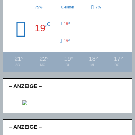
75%
0.4km/h
7%
°
C
19
19
°
°
19
21
°
22
°
19
°
18
°
17
°
SO
MO
DI
MI
DO
– ANZEIGE –
– ANZEIGE –