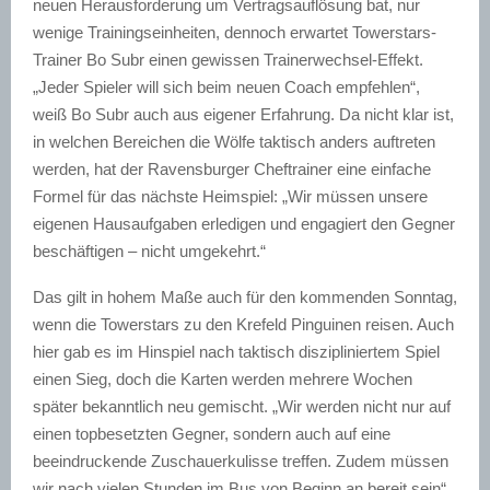
neuen Herausforderung um Vertragsauflösung bat, nur
wenige Trainingseinheiten, dennoch erwartet Towerstars-
Trainer Bo Subr einen gewissen Trainerwechsel-Effekt.
„Jeder Spieler will sich beim neuen Coach empfehlen“,
weiß Bo Subr auch aus eigener Erfahrung. Da nicht klar ist,
in welchen Bereichen die Wölfe taktisch anders auftreten
werden, hat der Ravensburger Cheftrainer eine einfache
Formel für das nächste Heimspiel: „Wir müssen unsere
eigenen Hausaufgaben erledigen und engagiert den Gegner
beschäftigen – nicht umgekehrt.“
Das gilt in hohem Maße auch für den kommenden Sonntag,
wenn die Towerstars zu den Krefeld Pinguinen reisen. Auch
hier gab es im Hinspiel nach taktisch diszipliniertem Spiel
einen Sieg, doch die Karten werden mehrere Wochen
später bekanntlich neu gemischt. „Wir werden nicht nur auf
einen topbesetzten Gegner, sondern auch auf eine
beeindruckende Zuschauerkulisse treffen. Zudem müssen
wir nach vielen Stunden im Bus von Beginn an bereit sein“,