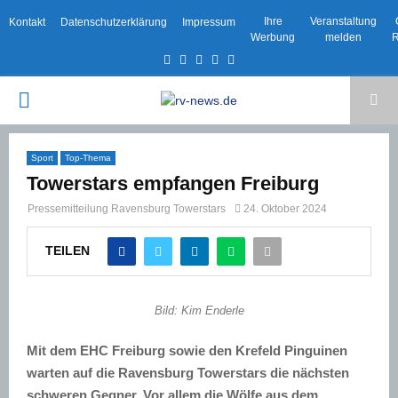
Ihre
Veranstaltung
Kontakt
Datenschutzerklärung
Impressum
Werbung
melden
R
Facebook
Twitter
Instagram
Email
Rss
PRIMARY
MENU
Sport
Top-Thema
Towerstars empfangen Freiburg
Pressemitteilung Ravensburg Towerstars
24. Oktober 2024
TEILEN
Bild: Kim Enderle
Mit dem EHC Freiburg sowie den Krefeld Pinguinen
warten auf die Ravensburg Towerstars die nächsten
schweren Gegner. Vor allem die Wölfe aus dem