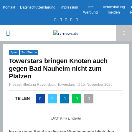
Ihre
Veranstaltung
Kontakt
Datenschutzerklärung
Impressum
Werbung
melden
R
Facebook
Twitter
Instagram
Email
Rss
PRIMARY
MENU
Sport
Top-Thema
Towerstars bringen Knoten auch
gegen Bad Nauheim nicht zum
Platzen
Pressemitteilung Ravensburg Towerstars
15. November 2025
TEILEN
Bild: Kim Enderle
Im einzigen Spiel an diesem Wochenende blieb den