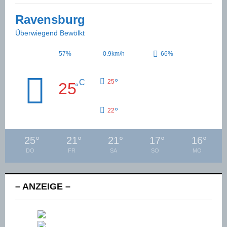
Ravensburg
Überwiegend Bewölkt
57%
0.9km/h
66%
°
C
25
25
°
°
22
25
°
21
°
21
°
17
°
16
°
DO
FR
SA
SO
MO
– ANZEIGE –