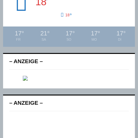
18
°
°
18
17
°
21
°
17
°
17
°
17
°
FR
SA
SO
MO
DI
– ANZEIGE –
– ANZEIGE –