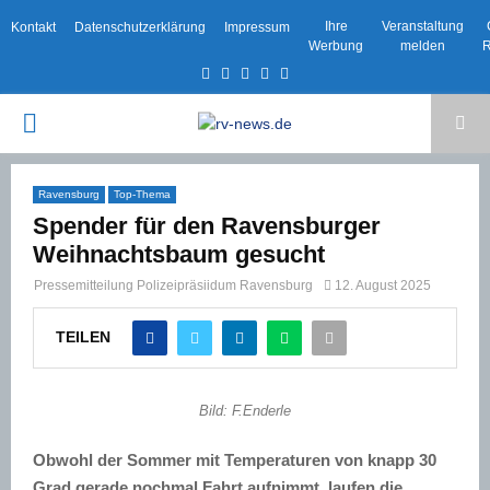
Ihre
Veranstaltung
Kontakt
Datenschutzerklärung
Impressum
Werbung
melden
R
Facebook
Twitter
Instagram
Email
Rss
PRIMARY
MENU
Ravensburg
Top-Thema
Spender für den Ravensburger
Weihnachtsbaum gesucht
Pressemitteilung Polizeipräsiidum Ravensburg
12. August 2025
TEILEN
Bild: F.Enderle
Obwohl der Sommer mit Temperaturen von knapp 30
Grad gerade nochmal Fahrt aufnimmt, laufen die