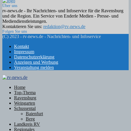
Über uns
rv-news.de - Ihr Nachrichten- und Infoservice für die Ravensburg
und die Region. Ein Service von Enderle Medien - Presse- und
Mediendienstleistungen.
Kontaktieren Sie uns:
redaktion@rv-news.de
Folgen Sie uns
Facebook
Twitter
Instagram
Email
Rss
(C) 2023 - rv-news.de - Nachrichten- und Infoservice
Kontakt
Impressum
Datenschutzerklärung
Anzeigen und Werbung
Veranstaltung melden
Facebook
Twitter
Instagram
Email
Rss
Home
Top-Thema
Ravensburg
Weingarten
Schussental
Baienfurt
Berg
Landkreis RV
Regionales