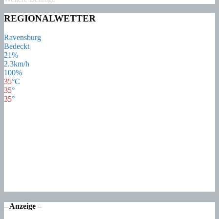
REGIONALWETTER
Ravensburg
Bedeckt
21%
2.3km/h
100%
35
°
C
35
°
35
°
34
°
So
20
°
Mo
22
°
Di
18
°
Mi
17
°
Do
– Anzeige –