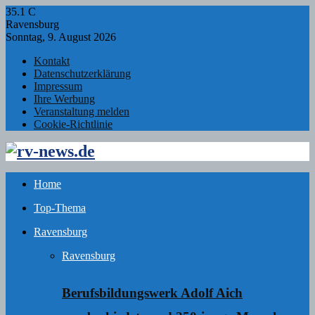
35.1
C
Ravensburg
Sonntag, 9. August 2026
Kontakt
Datenschutzerklärung
Impressum
Ihre Werbung
Veranstaltung melden
Cookie-Richtlinie
Facebook
Twitter
Instagram
Email
Rss
Home
Top-Thema
Ravensburg
Ravensburg
Berufsbildungswerk Adolf Aich