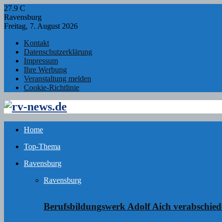
27.9
C
Ravensburg
Freitag, 7. August 2026
Kontakt
Datenschutzerklärung
Impressum
Ihre Werbung
Veranstaltung melden
Cookie-Richtlinie
Facebook
Twitter
Instagram
Email
Rss
Home
Top-Thema
Ravensburg
Ravensburg
Berufsbildungswerk Adolf Aich verabschie