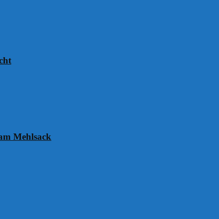
cht
 am Mehlsack