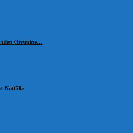
henden Ortsmitte…
t-Notfälle