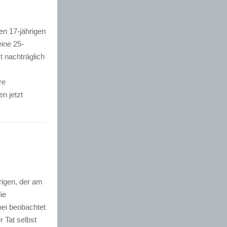
en 17-jährigen
ine 25-
t nachträglich
re
n jetzt
rigen, der am
ie
bei beobachtet
r Tat selbst