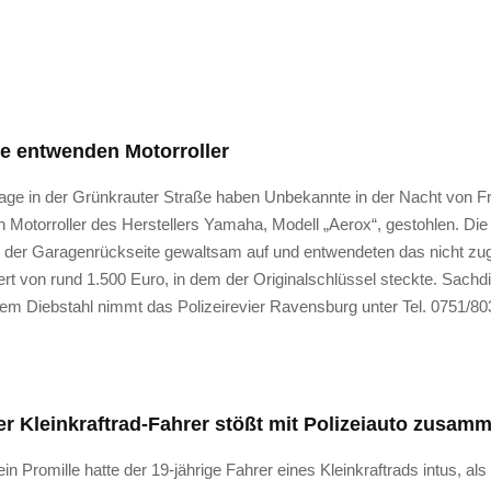
e entwenden Motorroller
age in der Grünkrauter Straße haben Unbekannte in der Nacht von Fr
 Motorroller des Herstellers Yamaha, Modell „Aerox“, gestohlen. Die
n der Garagenrückseite gewaltsam auf und entwendeten das nicht zu
rt von rund 1.500 Euro, in dem der Originalschlüssel steckte. Sachdi
em Diebstahl nimmt das Polizeirevier Ravensburg unter Tel. 0751/8
r Kleinkraftrad-Fahrer stößt mit Polizeiauto zusam
ein Promille hatte der 19-jährige Fahrer eines Kleinkraftrads intus, al