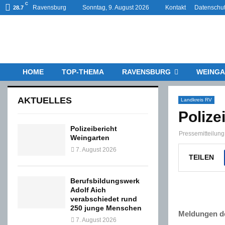
C
Ravensburg
Sonntag, 9. August 2026
Kontakt
Datenschut
28.7
HOME
TOP-THEMA
RAVENSBURG
WEINGA
AKTUELLES
Landkreis RV
Polize
Polizeibericht
Pressemitteilun
Weingarten
7. August 2026
TEILEN
Berufsbildungswerk
Adolf Aich
verabschiedet rund
250 junge Menschen
Meldungen de
7. August 2026