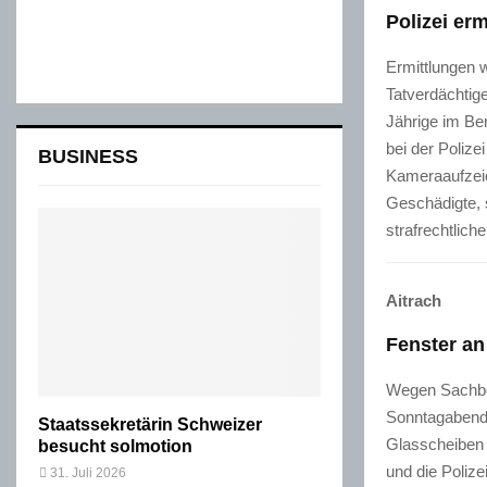
Polizei er
Ermittlungen w
Tatverdächtig
Jährige im Ber
bei der Poliz
BUSINESS
Kameraaufzeic
Geschädigte, 
strafrechtlic
Aitrach
Fenster a
Wegen Sachbes
Sonntagabend 
Staatssekretärin Schweizer
Glasscheiben 
besucht solmotion
und die Polize
31. Juli 2026