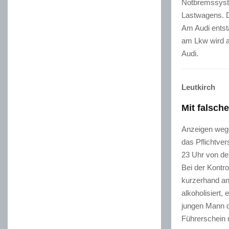
Notbremssystem
Lastwagens. D
Am Audi entst
am Lkw wird a
Audi.
Leutkirch
Mit falsch
Anzeigen wege
das Pflichtve
23 Uhr von de
Bei der Kontro
kurzerhand an
alkoholisiert,
jungen Mann d
Führerschein 