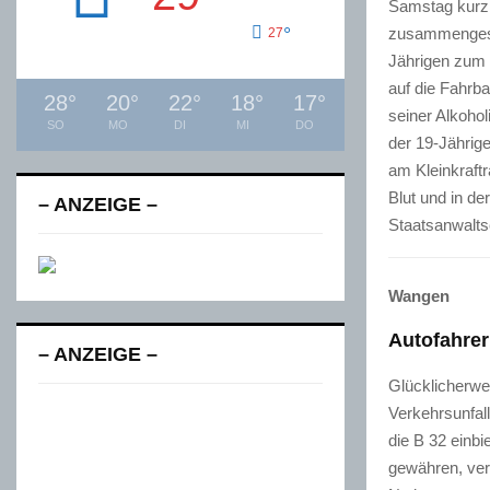
Samstag kurz 
°
zusammengest
27
Jährigen zum 
auf die Fahrb
28
°
20
°
22
°
18
°
17
°
seiner Alkohol
SO
MO
DI
MI
DO
der 19-Jährig
am Kleinkraft
Blut und in d
– ANZEIGE –
Staatsanwalts
Wangen
Autofahre
– ANZEIGE –
Glücklicherwei
Verkehrsunfall
die B 32 einbi
gewähren, ve