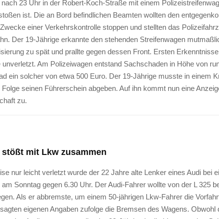
nach 23 Uhr in der Robert-Koch-Straße mit einem Polizeistreifenwa
oßen ist. Die an Bord befindlichen Beamten wollten den entgegen
Zwecke einer Verkehrskontrolle stoppen und stellten das Polizeifahr
ahn. Der 19-Jährige erkannte den stehenden Streifenwagen mutmaßli
isierung zu spät und prallte gegen dessen Front. Ersten Erkenntnisse
e unverletzt. Am Polizeiwagen entstand Sachschaden in Höhe von run
rad ein solcher von etwa 500 Euro. Der 19-Jährige musste in einem 
er Folge seinen Führerschein abgeben. Auf ihn kommt nun eine Anzeig
chaft zu.
r stößt mit Lkw zusammen
se nur leicht verletzt wurde der 22 Jahre alte Lenker eines Audi bei 
 am Sonntag gegen 6.30 Uhr. Der Audi-Fahrer wollte von der L 325 be
egen. Als er abbremste, um einem 50-jährigen Lkw-Fahrer die Vorfahr
rsagten eigenen Angaben zufolge die Bremsen des Wagens. Obwohl 