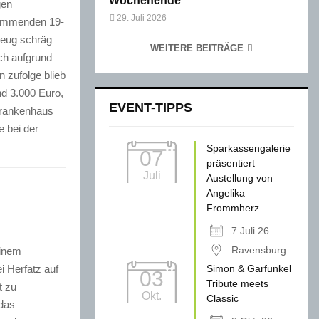
Wochenende
gen
29. Juli 2026
kommenden 19-
zeug schräg
WEITERE BEITRÄGE
ch aufgrund
n zufolge blieb
d 3.000 Euro,
EVENT-TIPPS
Krankenhaus
e bei der
Sparkassengalerie
07
präsentiert
Juli
Austellung von
Angelika
Frommherz
7 Juli 26
Ravensburg
einem
Simon & Garfunkel
i Herfatz auf
03
Tribute meets
t zu
Okt.
Classic
das