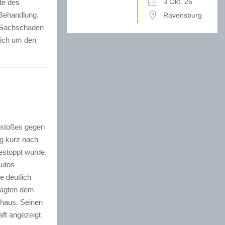
3 Okt. 26
te des
 Behandlung.
Ravensburg
r Sachschaden
sich um den
rstoßes gegen
g kurz nach
estoppt wurde.
Autos
 deutlich
rsagten dem
nhaus. Seinen
ft angezeigt.