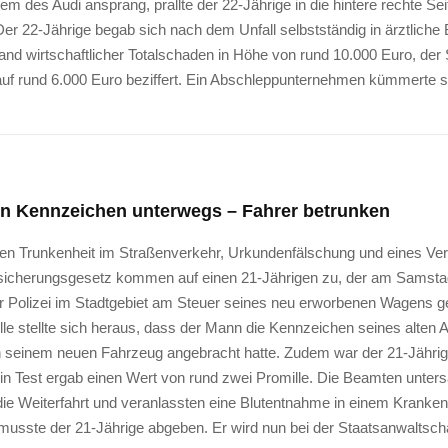
 des Audi ansprang, prallte der 22-Jährige in die hintere rechte Sei
er 22-Jährige begab sich nach dem Unfall selbstständig in ärztliche
and wirtschaftlicher Totalschaden in Höhe von rund 10.000 Euro, de
uf rund 6.000 Euro beziffert. Ein Abschleppunternehmen kümmerte 
en Kennzeichen unterwegs – Fahrer betrunken
n Trunkenheit im Straßenverkehr, Urkundenfälschung und eines Ve
rsicherungsgesetz kommen auf einen 21-Jährigen zu, der am Samsta
r Polizei im Stadtgebiet am Steuer seines neu erworbenen Wagens g
lle stellte sich heraus, dass der Mann die Kennzeichen seines alten 
 seinem neuen Fahrzeug angebracht hatte. Zudem war der 21-Jährige
 ein Test ergab einen Wert von rund zwei Promille. Die Beamten unte
ie Weiterfahrt und veranlassten eine Blutentnahme in einem Kranke
musste der 21-Jährige abgeben. Er wird nun bei der Staatsanwaltscha