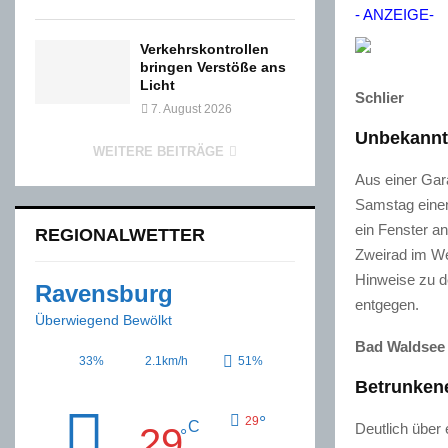
- ANZEIGE-
Verkehrskontrollen
bringen Verstöße ans
Licht
Schlier
7. August 2026
Unbekannt
WEITERE BEITRÄGE
Aus einer Gar
Samstag einen
ein Fenster a
REGIONALWETTER
Zweirad im We
Hinweise zu d
Ravensburg
entgegen.
Überwiegend Bewölkt
Bad Waldsee
33%
2.1km/h
51%
Betrunkene
°
29
C
Deutlich über 
29
°