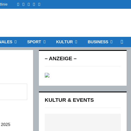
Facebook
Twitter
Instagram
Email
Rss
linie
NALES
SPORT
KULTUR
BUSINESS
– ANZEIGE –
KULTUR & EVENTS
 2025