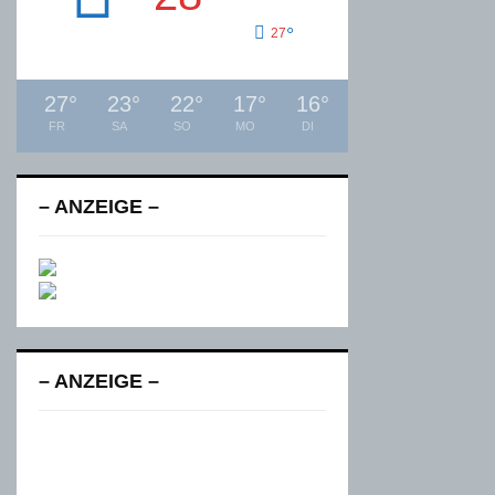
°
27
27
°
23
°
22
°
17
°
16
°
FR
SA
SO
MO
DI
– ANZEIGE –
– ANZEIGE –