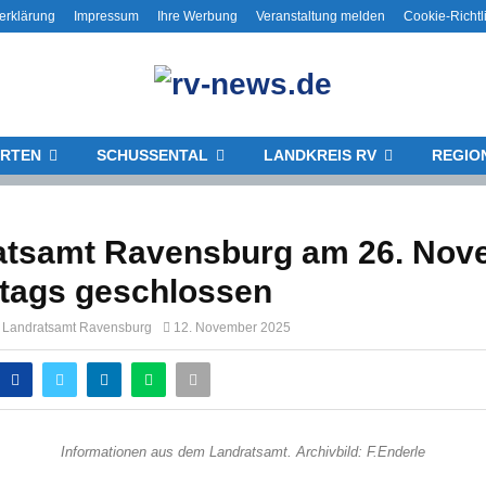
erklärung
Impressum
Ihre Werbung
Veranstaltung melden
Cookie-Richtl
RTEN
SCHUSSENTAL
LANDKREIS RV
REGIO
atsamt Ravensburg am 26. Nov
ttags geschlossen
g Landratsamt Ravensburg
12. November 2025
Informationen aus dem Landratsamt. Archivbild: F.Enderle