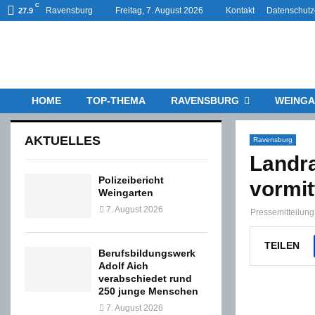
C
Ravensburg
Freitag, 7. August 2026
Kontakt
Datenschutz
27.9
HOME
TOP-THEMA
RAVENSBURG
WEINGA
AKTUELLES
Ravensburg
Landr
Polizeibericht
vormi
Weingarten
7. August 2026
Pressemitteilun
TEILEN
Berufsbildungswerk
Adolf Aich
verabschiedet rund
250 junge Menschen
7. August 2026