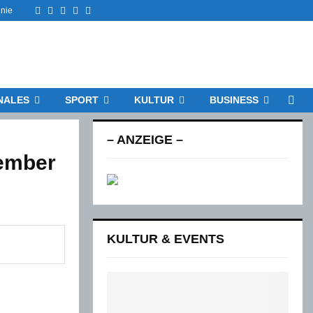
Facebook
Twitter
Instagram
Email
Rss
inie
NALES
SPORT
KULTUR
BUSINESS
– ANZEIGE –
ember
KULTUR & EVENTS