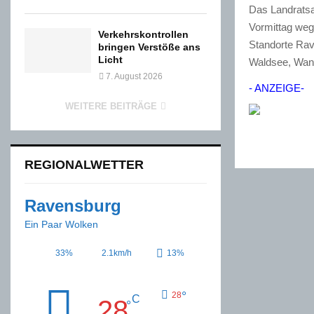
Das Landratsa
Vormittag weg
Verkehrskontrollen
Standorte Rav
bringen Verstöße ans
Licht
Waldsee, Wang
7. August 2026
- ANZEIGE-
WEITERE BEITRÄGE
REGIONALWETTER
Ravensburg
Ein Paar Wolken
33%
2.1km/h
13%
°
28
C
28
°