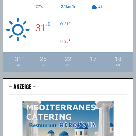
27%
2.1km/h
4%
°
C
31
31
°
°
28
31
°
25
°
22
°
17
°
18
°
SA
SO
MO
DI
MI
– ANZEIGE –