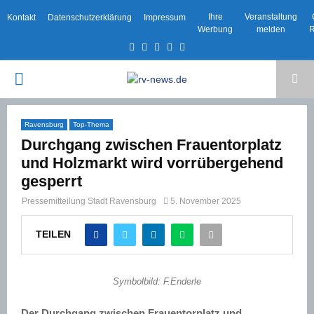
Ihre
Veranstaltung
Kontakt
Datenschutzerklärung
Impressum
Werbung
melden
R
Facebook
Twitter
Instagram
Email
Rss
PRIMARY
MENU
Ravensburg
Top-Thema
Durchgang zwischen Frauentorplatz
und Holzmarkt wird vorrübergehend
gesperrt
Pressemitteilung Stadt Ravensburg
5. November 2025
TEILEN
Symbolbild: F.Enderle
Der Durchgang zwischen Frauentorplatz und