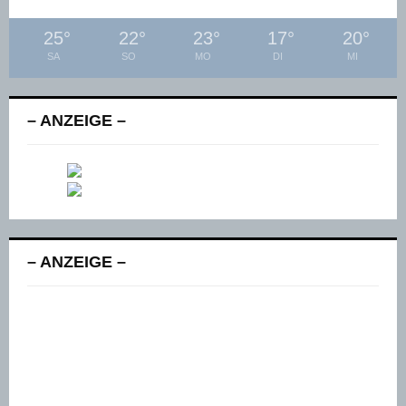
25
°
22
°
23
°
17
°
20
°
SA
SO
MO
DI
MI
– ANZEIGE –
– ANZEIGE –