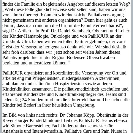
findet die Familie ein begleitendes Angebot auf diesem letzten Weg?
„Weil diese Fälle glücklicherweise sehr selten sind, haben wir uns
vor Jahren überlegt: Könnten wir eine solche Palliativversorgung
nicht gemeinsam mit anderen organisieren? Denn hier geht es auch
darum, dass man rund um die Uhr für die Familie erreichbar ist“,
sagt Dr. Artlich. „In Prof. Dr. Daniel Steinbach, Oberarzt und Leiter
der Kinder-Hämatologie, Onkologie und von PalliKJUR an der
Uniklinik Ulm, haben wir einen tollen Partner gefunden, der vom
Geist der Versorgung her genauso denkt wie wir. Wir sind deshalb
sehr froh darüber, dass wir jetzt schon seit vielen Jahren dieses
Palliativprojekt hier in der Region Bodensee-Oberschwaben
begleiten und unterstützen können.“
PalliKJUR organisiert und koordiniert die Versorgung vor Ort und
arbeitet eng mit Pflegediensten, niedergelassenen Ärzten/innen,
ambulanten und stationären Hospizdiensten sowie anderen
Kinderkliniken zusammen. Die palliativmedizinisch geschulten und
erfahrenen Kinderärzte und Kinderkrankenpfleger des Teams sind
jeden Tag 24 Stunden rund um die Uhr erreichbar und besuchen die
Kinder bei Bedarf in ihrer häuslichen Umgebung.
Im Bild von links nach rechts: Dr. Johanna Köpp, Oberärztin in der
Ravensburger Kinderklinik und Teil des PalliKJUR-Teams ebenso
wie Simone Barensteiner, Fachkinderkrankenschwester für
Anästhesie und Intensivmedizin, Palliative Care und Pain Nurse in