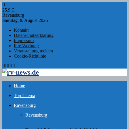
25.9
C
Ravensburg
Samstag, 8. August 2026
Kontakt
Datenschutzerklärung
Impressum
Ihre Werbung
Veranstaltung melden
Cookie-Richtlinie
Facebook
Twitter
Instagram
Email
Rss
Home
Top-Thema
Ravensburg
Ravensburg