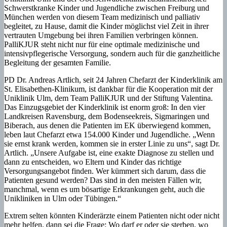
Schwerstkranke Kinder und Jugendliche zwischen Freiburg und
München werden von diesem Team medizinisch und palliativ
begleitet, zu Hause, damit die Kinder möglichst viel Zeit in ihrer
vertrauten Umgebung bei ihren Familien verbringen können.
PalliKJUR steht nicht nur für eine optimale medizinische und
intensivpflegerische Versorgung, sondern auch für die ganzheitliche
Begleitung der gesamten Familie.
PD Dr. Andreas Artlich, seit 24 Jahren Chefarzt der Kinderklinik am
St. Elisabethen-Klinikum, ist dankbar für die Kooperation mit der
Uniklinik Ulm, dem Team PalliKJUR und der Stiftung Valentina.
Das Einzugsgebiet der Kinderklinik ist enorm groß: In den vier
Landkreisen Ravensburg, dem Bodenseekreis, Sigmaringen und
Biberach, aus denen die Patienten im EK überwiegend kommen,
leben laut Chefarzt etwa 154.000 Kinder und Jugendliche. „Wenn
sie ernst krank werden, kommen sie in erster Linie zu uns“, sagt Dr.
Artlich. „Unsere Aufgabe ist, eine exakte Diagnose zu stellen und
dann zu entscheiden, wo Eltern und Kinder das richtige
Versorgungsangebot finden. Wer kümmert sich darum, dass die
Patienten gesund werden? Das sind in den meisten Fällen wir,
manchmal, wenn es um bösartige Erkrankungen geht, auch die
Unikliniken in Ulm oder Tübingen.“
Extrem selten könnten Kinderärzte einem Patienten nicht oder nicht
mehr helfen, dann sei die Frage: Wo darf er oder sie sterben, wo