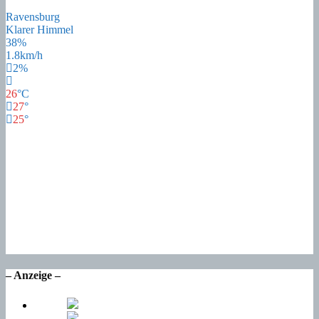
Ravensburg
Klarer Himmel
38%
1.8km/h
2%
26
°
C
27
°
25
°
25
°
Sa
22
°
So
23
°
Mo
17
°
Di
20
°
Mi
– Anzeige –