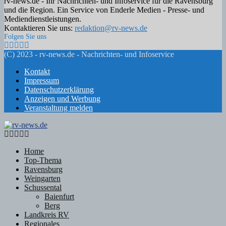
rv-news.de - Ihr Nachrichten- und Infoservice für die Ravensburg
und die Region. Ein Service von Enderle Medien - Presse- und
Mediendienstleistungen.
Kontaktieren Sie uns:
redaktion@rv-news.de
Folgen Sie uns
Facebook
Twitter
Instagram
Email
Rss
(C) 2023 - rv-news.de - Nachrichten- und Infoservice
Kontakt
Impressum
Datenschutzerklärung
Anzeigen und Werbung
Veranstaltung melden
Facebook
Twitter
Instagram
Email
Rss
Home
Top-Thema
Ravensburg
Weingarten
Schussental
Baienfurt
Berg
Landkreis RV
Regionales