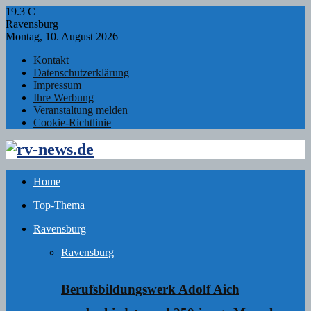
19.3
C
Ravensburg
Montag, 10. August 2026
Kontakt
Datenschutzerklärung
Impressum
Ihre Werbung
Veranstaltung melden
Cookie-Richtlinie
Facebook
Twitter
Instagram
Email
Rss
Home
Top-Thema
Ravensburg
Ravensburg
Berufsbildungswerk Adolf Aich