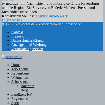
rv-news.de - Ihr Nachrichten- und Infoservice für die Ravensburg
und die Region. Ein Service von Enderle Medien - Presse- und
Mediendienstleistungen.
Kontaktieren Sie uns:
redaktion@rv-news.de
Folgen Sie uns
Facebook
Twitter
Instagram
Email
Rss
(C) 2023 - rv-news.de - Nachrichten- und Infoservice
Kontakt
Impressum
Datenschutzerklärung
Anzeigen und Werbung
Veranstaltung melden
Facebook
Twitter
Instagram
Email
Rss
Home
Top-Thema
Ravensburg
Weingarten
Schussental
Baienfurt
Berg
Landkreis RV
Regionales
Sport