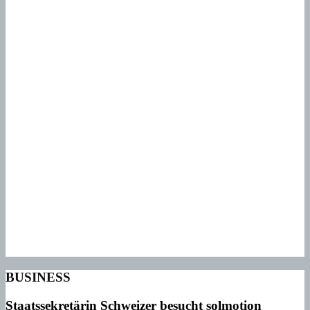
BUSINESS
Staatssekretärin Schweizer besucht solmotion