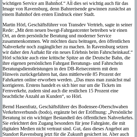
wichtigen Service am Bahnhof.“ All dies sei wichtig auch für das
Image von Ravensburg, denn Bahnreisende gewinnen zunächst an
einem Bahnhof den ersten Eindruck einer Stadt.
Martin Hörl, Geschäftsführer von Transdev Vertrieb, sagte in seiner
Rede: „Mit dem neuen bwegt-Fahrgastcenter betreiben wir einen
Ort, an dem persönliche Beratung und moderner Service
zusammenkommen. Wir möchten dazu beitragen, den öffentlichen
Nahverkehr noch zugänglicher zu machen. In Ravensburg setzen
wir daher den Auftakt für ein neues Erlebnis beim Fahrscheinkauf.“
Hörl schickte auch eine kritische Spitze an die Deutsche Bahn, die
ihre eigenen persönlichen Fahrgast Beratungs- und Fahrschein
Beratungsdienstleistungen in den DB-Reisecentern mit dem
Hinweis zurückgefahren hat, dass mittlerweile 85 Prozent der
Fahrkarten online erworben werden. „Das muss man zunächst mal
korrigieren. Erstens handelt es sich hier nur um die Tickets im
Fernverkehr, zudem sind auch die restlichen 15 Prozent eine
beachtliche Anzahl an Kunden“, so Hörl.
Bernd Hasenfratz, Geschäftsführer des Bodensee-Oberschwaben
Verkehrsverbunds (bodo), ergänzte bei der Eröffnung: „Persönliche
Beratung ist ein wichtiger Bestandteil des öffentlichen Nahverkehrs.
Sie erleichtert den Zugang besonders für jene Fahrgäste, die mit
digitalen Medien nicht vertraut sind. Gut, dass dieses Angebot am
Standort Ravensburg jetzt für die Zukunft gesichert ist. Aber auch