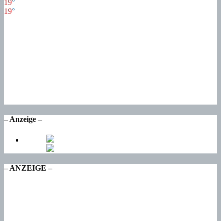
19
°
19
°
21
°
Mo
21
°
Di
19
°
Mi
16
°
Do
15
°
Fr
– Anzeige –
– ANZEIGE –