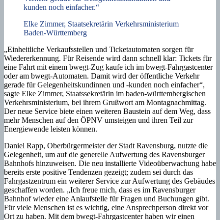
kunden noch einfacher.“
Elke Zimmer, Staatsekretärin Verkehrsministerium
Baden-Württemberg
„Einheitliche Verkaufsstellen und Ticketautomaten sorgen für
Wiedererkennung. Für Reisende wird dann schnell klar: Tickets für
eine Fahrt mit einem bwegt-Zug kaufe ich im bwegt-Fahrgastcenter
oder am bwegt-Automaten. Damit wird der öffentliche Verkehr
gerade für Gelegenheitskundinnen und -kunden noch einfacher“,
sagte Elke Zimmer, Staatssekretärin im baden-württembergischen
Verkehrsministerium, bei ihrem Grußwort am Montagnachmittag.
Der neue Service biete einen weiteren Baustein auf dem Weg, dass
mehr Menschen auf den ÖPNV umsteigen und ihren Teil zur
Energiewende leisten können.
Daniel Rapp, Oberbürgermeister der Stadt Ravensburg, nutzte die
Gelegenheit, um auf die generelle Aufwertung des Ravensburger
Bahnhofs hinzuweisen. Die neu installierte Videoüberwachung habe
bereits erste positive Tendenzen gezeigt; zudem sei durch das
Fahrgastzentrum ein weiterer Service zur Aufwertung des Gebäudes
geschaffen worden. „Ich freue mich, dass es im Ravensburger
Bahnhof wieder eine Anlaufstelle für Fragen und Buchungen gibt.
Für viele Menschen ist es wichtig, eine Ansprechperson direkt vor
Ort zu haben. Mit dem bwegt-Fahrgastcenter haben wir einen