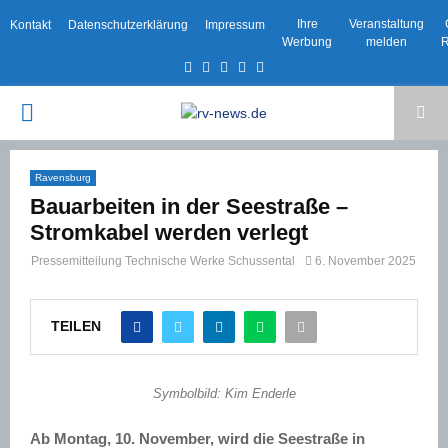
Ihre
Veranstaltung
Kontakt
Datenschutzerklärung
Impressum
Werbung
melden
R
Facebook
Twitter
Instagram
Email
Rss
PRIMARY
MENU
Ravensburg
Bauarbeiten in der Seestraße –
Stromkabel werden verlegt
Pressemitteilung Technische Werke Schussental
6. November 2025
TEILEN
Symbolbild: Kim Enderle
Ab Montag, 10. November, wird die Seestraße in