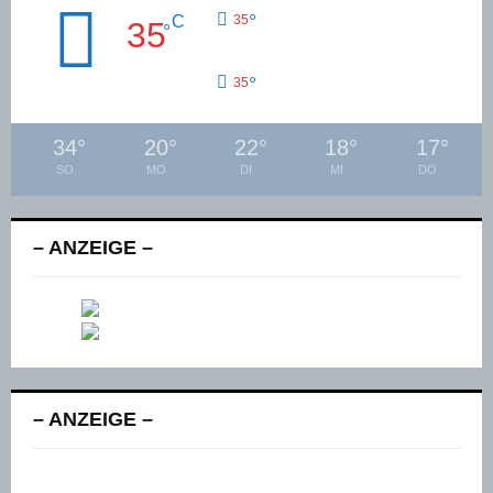
°
C
35
35
°
°
35
34
°
20
°
22
°
18
°
17
°
SO
MO
DI
MI
DO
– ANZEIGE –
– ANZEIGE –