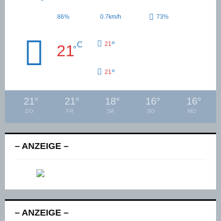
86%
0.7km/h
73%
°
C
21
21
°
°
21
21
°
21
°
18
°
16
°
16
°
DO
FR
SA
SO
MO
– ANZEIGE –
– ANZEIGE –