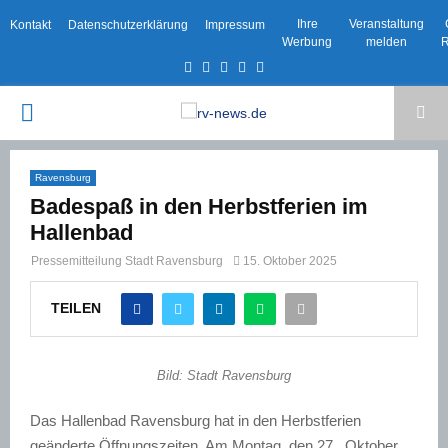
Ihre
Veranstaltung
Kontakt
Datenschutzerklärung
Impressum
Werbung
melden
R
Facebook
Twitter
Instagram
Email
Rss
PRIMARY
MENU
Ravensburg
Badespaß in den Herbstferien im
Hallenbad
Pressemitteilung Stadt Ravensburg
15. Oktober 2025
TEILEN
Bild: Stadt Ravensburg
Das Hallenbad Ravensburg hat in den Herbstferien
geänderte Öffnungszeiten. Am Montag, den 27. Oktober