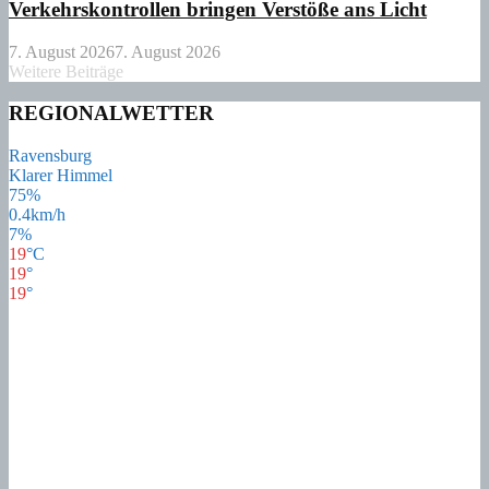
Verkehrskontrollen bringen Verstöße ans Licht
7. August 2026
7. August 2026
Weitere Beiträge
REGIONALWETTER
Ravensburg
Klarer Himmel
75%
0.4km/h
7%
19
°
C
19
°
19
°
21
°
So
22
°
Mo
19
°
Di
18
°
Mi
17
°