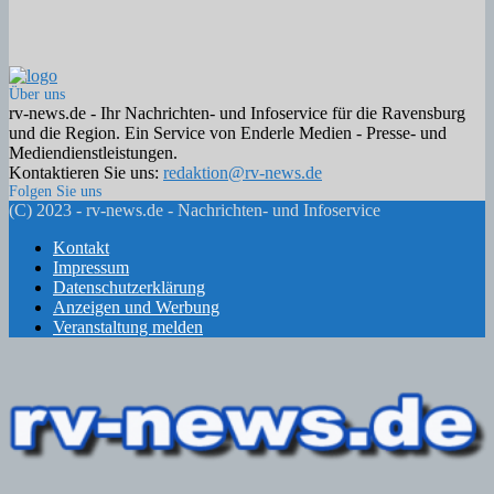
Über uns
rv-news.de - Ihr Nachrichten- und Infoservice für die Ravensburg
und die Region. Ein Service von Enderle Medien - Presse- und
Mediendienstleistungen.
Kontaktieren Sie uns:
redaktion@rv-news.de
Folgen Sie uns
Facebook
Twitter
Instagram
Email
Rss
(C) 2023 - rv-news.de - Nachrichten- und Infoservice
Kontakt
Impressum
Datenschutzerklärung
Anzeigen und Werbung
Veranstaltung melden
Facebook
Twitter
Instagram
Email
Rss