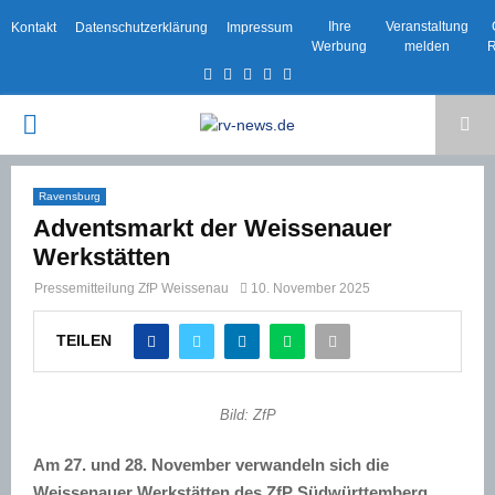
Ihre
Veranstaltung
Kontakt
Datenschutzerklärung
Impressum
Werbung
melden
R
Facebook
Twitter
Instagram
Email
Rss
PRIMARY
MENU
Ravensburg
Adventsmarkt der Weissenauer
Werkstätten
Pressemitteilung ZfP Weissenau
10. November 2025
TEILEN
Bild: ZfP
Am 27. und 28. November verwandeln sich die
Weissenauer Werkstätten des ZfP Südwürttemberg