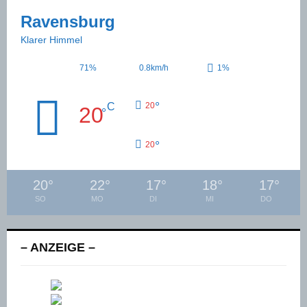
Ravensburg
Klarer Himmel
71%
0.8km/h
1%
°
C
20
20
°
°
20
20
°
22
°
17
°
18
°
17
°
SO
MO
DI
MI
DO
– ANZEIGE –