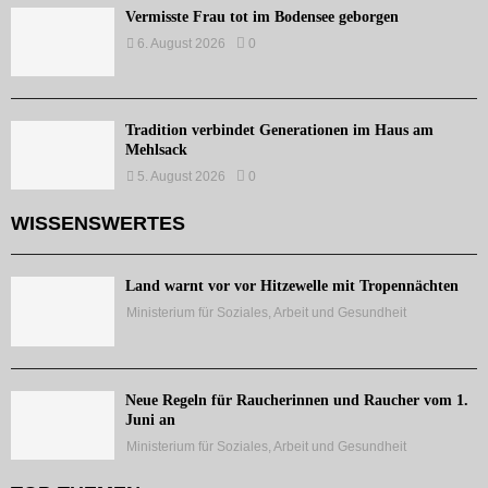
Vermisste Frau tot im Bodensee geborgen
6. August 2026
0
Tradition verbindet Generationen im Haus am
Mehlsack
5. August 2026
0
WISSENSWERTES
Land warnt vor vor Hitzewelle mit Tropennächten
Ministerium für Soziales, Arbeit und Gesundheit
Neue Regeln für Raucherinnen und Raucher vom 1.
Juni an
Ministerium für Soziales, Arbeit und Gesundheit