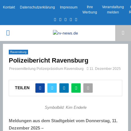
Ihre
Veranstaltung
Kontakt
Datenschutzerklärung
Impressum
Werbung
melden
R
Facebook
Twitter
Instagram
Email
Rss
PRIMARY
MENU
Ravensburg
Polizeibericht Ravensburg
Pressemitteilung Polizeipräsidium Ravensburg
11. Dezember 2025
TEILEN
Symbolbild: Kim Enderle
Meldungen aus dem Stadtgebiet vom Donnerstag, 11.
Dezember 2025 –