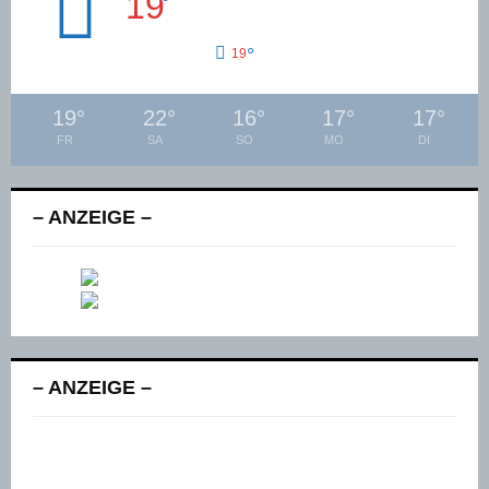
19
°
°
19
19
°
22
°
16
°
17
°
17
°
FR
SA
SO
MO
DI
– ANZEIGE –
– ANZEIGE –