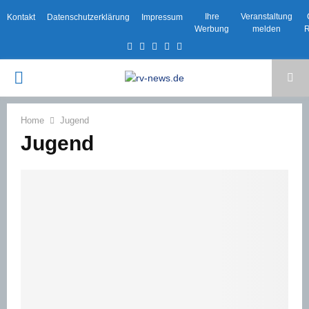
Ihre
Veranstaltung
Kontakt
Datenschutzerklärung
Impressum
Werbung
melden
R
Facebook
Twitter
Instagram
Email
Rss
PRIMARY
MENU
Home
Jugend
Jugend