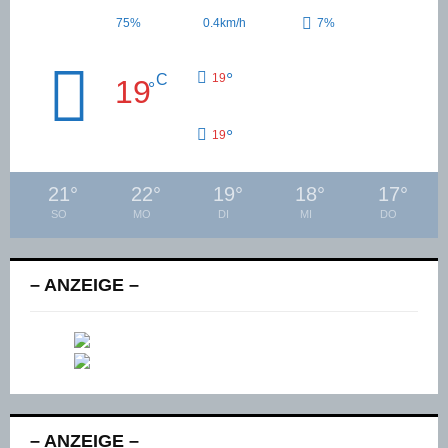
75%
0.4km/h
7%
°
C
19
19
°
°
19
21
°
22
°
19
°
18
°
17
°
SO
MO
DI
MI
DO
– ANZEIGE –
– ANZEIGE –