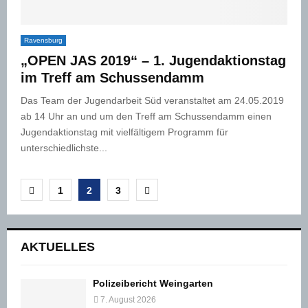
Ravensburg
„OPEN JAS 2019“ – 1. Jugendaktionstag
im Treff am Schussendamm
Das Team der Jugendarbeit Süd veranstaltet am 24.05.2019
ab 14 Uhr an und um den Treff am Schussendamm einen
Jugendaktionstag mit vielfältigem Programm für
unterschiedlichste...
Seitennummerierung
1
2
3
der
Beiträge
AKTUELLES
Polizeibericht Weingarten
7. August 2026