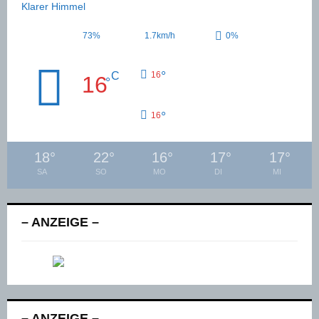
Klarer Himmel
73%
1.7km/h
0%
°
C
16
16
°
°
16
18
°
22
°
16
°
17
°
17
°
SA
SO
MO
DI
MI
– ANZEIGE –
– ANZEIGE –