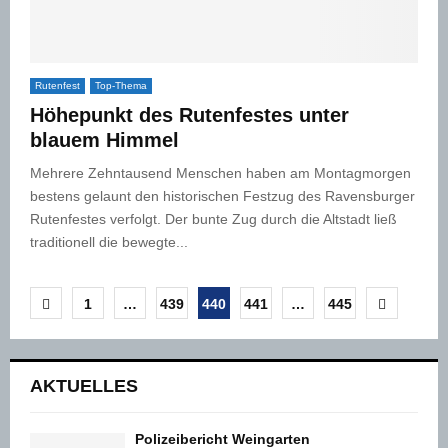
Rutenfest
Top-Thema
Höhepunkt des Rutenfestes unter
blauem Himmel
Mehrere Zehntausend Menschen haben am Montagmorgen
bestens gelaunt den historischen Festzug des Ravensburger
Rutenfestes verfolgt. Der bunte Zug durch die Altstadt ließ
traditionell die bewegte...
Seitennummerierung
1
…
439
440
441
…
445
der
Beiträge
AKTUELLES
Polizeibericht Weingarten