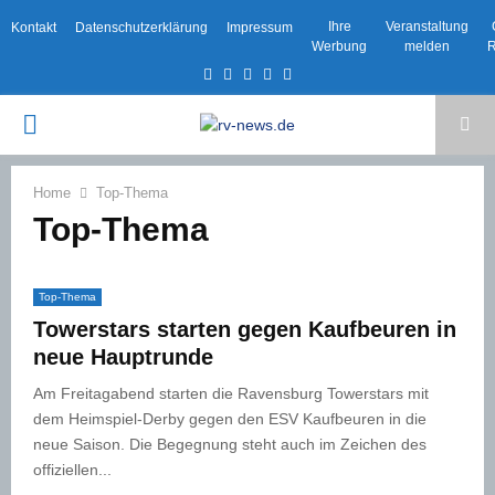
Ihre
Veranstaltung
Kontakt
Datenschutzerklärung
Impressum
Werbung
melden
R
Facebook
Twitter
Instagram
Email
Rss
PRIMARY
MENU
Home
Top-Thema
Top-Thema
Top-Thema
Towerstars starten gegen Kaufbeuren in
neue Hauptrunde
Am Freitagabend starten die Ravensburg Towerstars mit
dem Heimspiel-Derby gegen den ESV Kaufbeuren in die
neue Saison. Die Begegnung steht auch im Zeichen des
offiziellen...