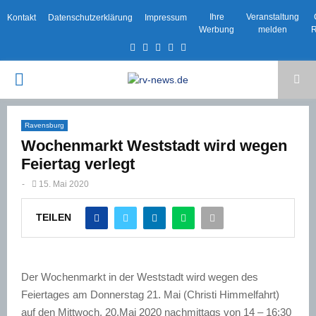
Ihre
Veranstaltung
Kontakt
Datenschutzerklärung
Impressum
Werbung
melden
R
Facebook
Twitter
Instagram
Email
Rss
PRIMARY
MENU
Ravensburg
Wochenmarkt Weststadt wird wegen
Feiertag verlegt
-
15. Mai 2020
TEILEN
Der Wochenmarkt in der Weststadt wird wegen des
Feiertages am Donnerstag 21. Mai (Christi Himmelfahrt)
auf den Mittwoch, 20.Mai 2020 nachmittags von 14 – 16:30