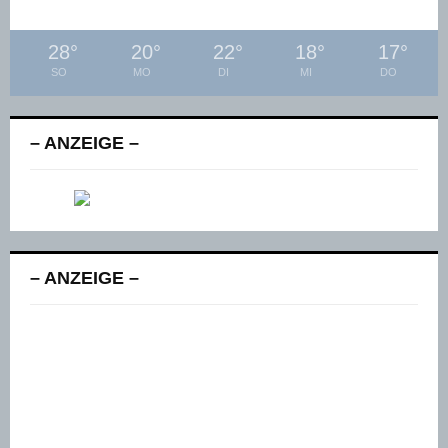
28
°
20
°
22
°
18
°
17
°
SO
MO
DI
MI
DO
– ANZEIGE –
– ANZEIGE –