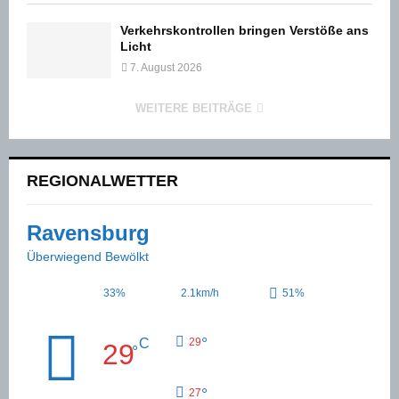
Verkehrskontrollen bringen Verstöße ans
Licht
7. August 2026
WEITERE BEITRÄGE
REGIONALWETTER
Ravensburg
Überwiegend Bewölkt
33%
2.1km/h
51%
°
C
29
29
°
°
27