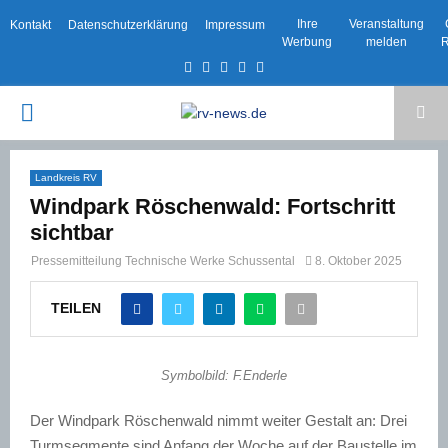
Ihre
Veranstaltung
Kontakt
Datenschutzerklärung
Impressum
Werbung
melden
R
Facebook
Twitter
Instagram
Email
Rss
PRIMARY
MENU
Landkreis RV
Windpark Röschenwald: Fortschritt
sichtbar
Pressemitteilung Technische Werke Schussental
8. Oktober 2025
TEILEN
Symbolbild: F.Enderle
Der Windpark Röschenwald nimmt weiter Gestalt an: Drei
Turmsegmente sind Anfang der Woche auf der Baustelle im