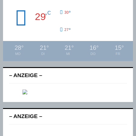
°
C
30
29
°
°
27
28
°
21
°
21
°
16
°
15
°
MO
DI
MI
DO
FR
– ANZEIGE –
– ANZEIGE –