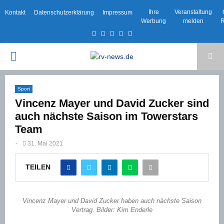
Ihre
Veranstaltung
Kontakt
Datenschutzerklärung
Impressum
Werbung
melden
R
Facebook
Twitter
Instagram
Email
Rss
PRIMARY
MENU
Sport
Vincenz Mayer und David Zucker sind
auch nächste Saison im Towerstars
Team
-
31. Mai 2021
TEILEN
Vincenz Mayer und David Zucker haben auch nächste Saison
Vertrag. Bilder: Kim Enderle