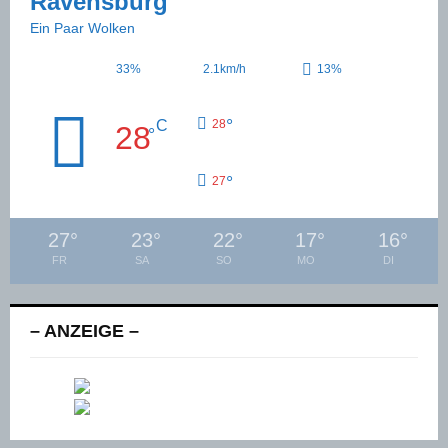
Ravensburg
Ein Paar Wolken
33%
2.1km/h
13%
°
C
28
28
°
°
27
27
°
23
°
22
°
17
°
16
°
FR
SA
SO
MO
DI
– ANZEIGE –