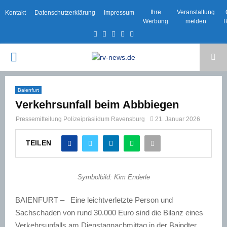
Ihre
Veranstaltung
Kontakt
Datenschutzerklärung
Impressum
Werbung
melden
R
Facebook
Twitter
Instagram
Email
Rss
PRIMARY
MENU
Baienfurt
Verkehrsunfall beim Abbbiegen
Pressemitteilung Polizeipräsiidum Ravensburg
21. Januar 2026
TEILEN
Symbolbild: Kim Enderle
BAIENFURT – Eine leichtverletzte Person und
Sachschaden von rund 30.000 Euro sind die Bilanz eines
Verkehrsunfalls am Dienstagnachmittag in der Baindter