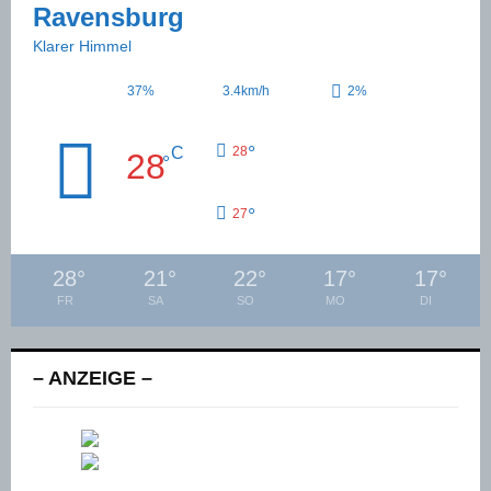
Ravensburg
Klarer Himmel
37%
3.4km/h
2%
°
C
28
28
°
°
27
28
°
21
°
22
°
17
°
17
°
FR
SA
SO
MO
DI
– ANZEIGE –