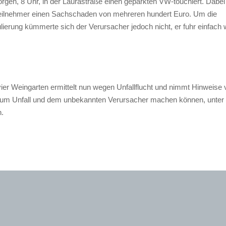
gen, 8 Uhr, in der Laurastraße einen geparkten VW-touchiert. Dabei
eilnehmer einen Sachschaden von mehreren hundert Euro. Um die
ierung kümmerte sich der Verursacher jedoch nicht, er fuhr einfach w
vier Weingarten ermittelt nun wegen Unfallflucht und nimmt Hinweise
um Unfall und dem unbekannten Verursacher machen können, unter T
.