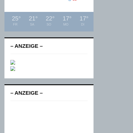
25
°
21
°
22
°
17
°
17
°
FR
SA
SO
MO
DI
– ANZEIGE –
– ANZEIGE –