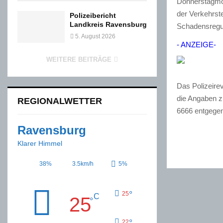
Donnerstagmor
der Verkehrst
Polizeibericht
Landkreis Ravensburg
Schadensregul
5. August 2026
- ANZEIGE-
WEITERE BEITRÄGE
Das Polizeire
die Angaben z
REGIONALWETTER
6666 entgegen
Ravensburg
Klarer Himmel
38%
3.5km/h
5%
°
25
C
25
°
°
22