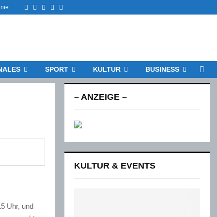
Facebook
Twitter
Instagram
Email
Rss
inie
NALES
SPORT
KULTUR
BUSINESS
– ANZEIGE –
KULTUR & EVENTS
15 Uhr, und