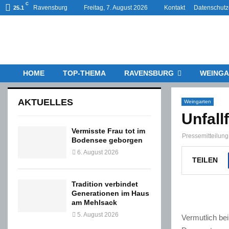
C
Ravensburg
Freitag, 7. August 2026
Kontakt
Datenschutz
25.1
HOME
TOP-THEMA
RAVENSBURG
WEINGA
AKTUELLES
Weingarten
Unfall
Vermisste Frau tot im
Pressemitteilun
Bodensee geborgen
6. August 2026
TEILEN
Tradition verbindet
Generationen im Haus
am Mehlsack
5. August 2026
Vermutlich be